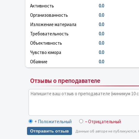
Активность
0.0
Организованность
0.0
Изложение материала
0.0
Требовательность
0.0
Объективность
0.0
Чувство юмора
0.0
Обаяние
0.0
Отзывы о преподавателе
+ Положительный
– Отрицательный
Отправить отзыв
Данные об авторе не публикуются.