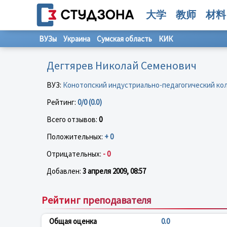
大学
教师
材料
ВУЗы
Украина
Сумская область
КИК
Дегтярев Николай Семенович
ВУЗ:
Конотопский индустриально-педагогический к
Рейтинг:
0/0 (0.0)
Всего отзывов:
0
Положительных:
+ 0
Отрицательных:
- 0
Добавлен:
3 апреля 2009, 08:57
Рейтинг преподавателя
Общая оценка
0.0