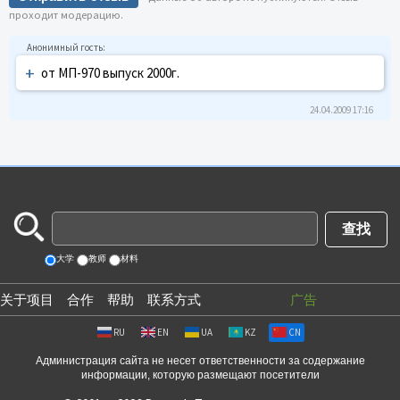
проходит модерацию.
+
от МП-970 выпуск 2000г.
24.04.2009 17:16
大学
教师
材料
关于项目
合作
帮助
联系方式
广告
RU
EN
UA
KZ
CN
Администрация сайта не несет ответственности за содержание
информации, которую размещают посетители