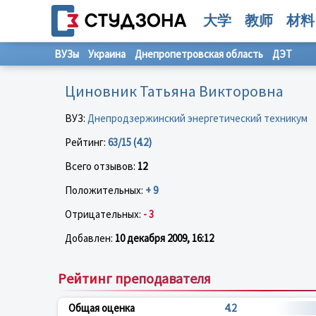
大学
教师
材料
ВУЗы
Украина
Днепропетровская область
ДЭТ
Циновник Татьяна Викторовна
ВУЗ:
Днепродзержинский энергетический техникум
Рейтинг:
63/15 (4.2)
Всего отзывов:
12
Положительных:
+ 9
Отрицательных:
- 3
Добавлен:
10 декабря 2009, 16:12
Рейтинг преподавателя
Общая оценка
4.2