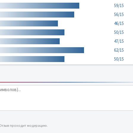
59/15
56/15
46/15
50/15
47/15
62/15
50/15
 Отзыв проходит модерацию.