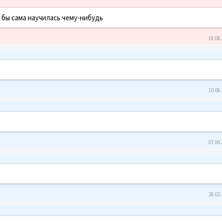
бы сама научилась чему-нибудь
18.06.
10.06.
07.04.
26.02.