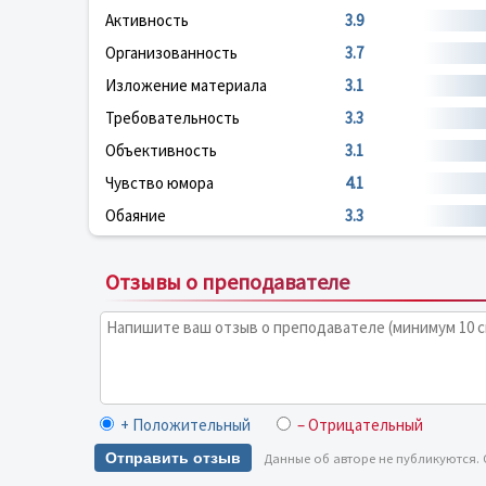
Активность
3.9
Организованность
3.7
Изложение материала
3.1
Требовательность
3.3
Объективность
3.1
Чувство юмора
4.1
Обаяние
3.3
Отзывы о преподавателе
+ Положительный
– Отрицательный
Отправить отзыв
Данные об авторе не публикуются.