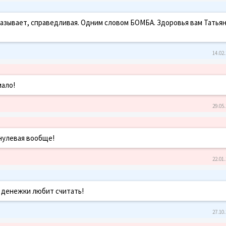
азывает, справедливая. Одним словом БОМБА. Здоровья вам Татья
14.02.
мало!
29.05.
 нулевая вообще!
22.01.
м денежки любит считать!
27.10.