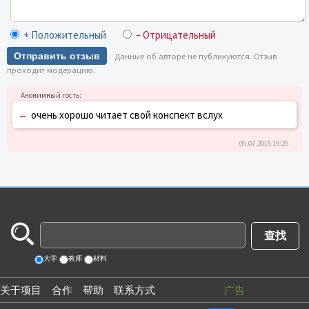
+ Положительный
– Отрицательный
Отправить отзыв
Данные об авторе не публикуются. Отзыв
проходит модерацию.
–
очень хорошо читает свой конспект вслух
05.07.2015 19:25
大学
教师
材料
关于项目
合作
帮助
联系方式
广告