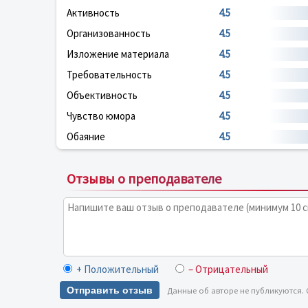
Активность
4.5
Организованность
4.5
Изложение материала
4.5
Требовательность
4.5
Объективность
4.5
Чувство юмора
4.5
Обаяние
4.5
Отзывы о преподавателе
+ Положительный
– Отрицательный
Отправить отзыв
Данные об авторе не публикуются.