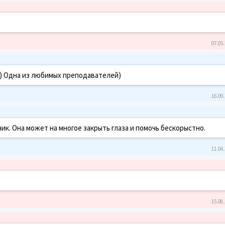
07.05.
) Одна из любимых преподавателей)
16.09.
к. Она может на многое закрыть глаза и помочь бескорыстно.
11.04.
15.08.