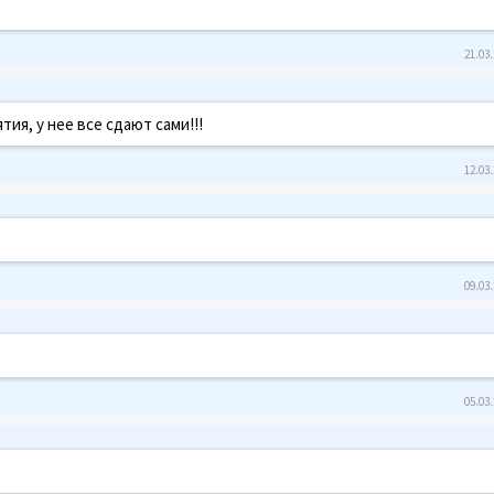
21.03.
ия, у нее все сдают сами!!!
12.03.
09.03.
05.03.