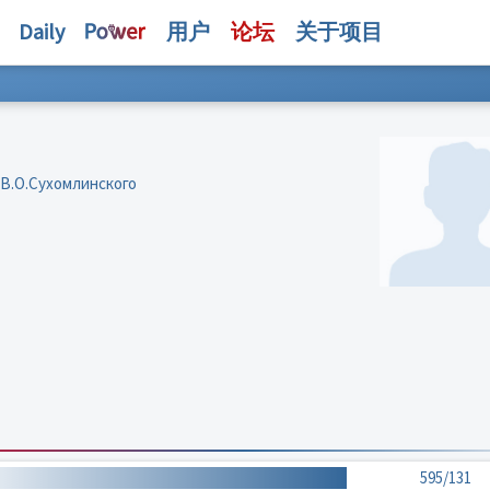
Daily
用户
论坛
关于项目
В.О.Сухомлинского
595/131