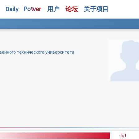
Daily
用户
论坛
关于项目
венного технического университета
-5/1