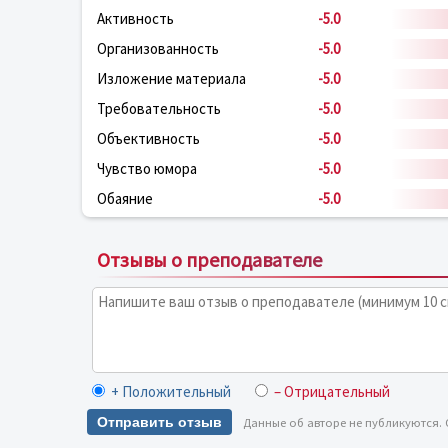
Активность
-5.0
Организованность
-5.0
Изложение материала
-5.0
Требовательность
-5.0
Объективность
-5.0
Чувство юмора
-5.0
Обаяние
-5.0
Отзывы о преподавателе
+ Положительный
– Отрицательный
Отправить отзыв
Данные об авторе не публикуются.