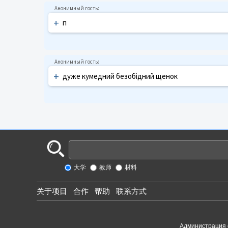
+
п
+
дуже кумедний безобідний щенок
大学
教师
材料
关于项目
合作
帮助
联系方式
Администрация 