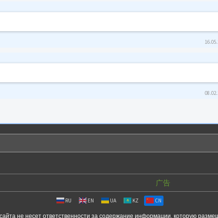
16.05.
08.02.
广告
RU
EN
UA
KZ
CN
сайта не несет ответственности за содержание информации, которую разме