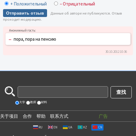
+ Положительный
– Отрицательный
Отправить отзыв
Данные об авторе не публикуются. Отзыв
проходит модерацию.
–
пора, пора на пенсию
30.10.2012 10:36
大学
教师
材料
关于项目
合作
帮助
联系方式
广告
RU
EN
UA
KZ
CN