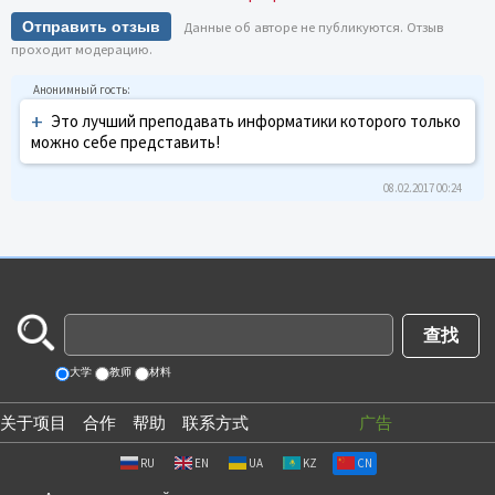
Отправить отзыв
Данные об авторе не публикуются. Отзыв
проходит модерацию.
+
Это лучший преподавать информатики которого только
можно себе представить!
08.02.2017 00:24
大学
教师
材料
关于项目
合作
帮助
联系方式
广告
RU
EN
UA
KZ
CN