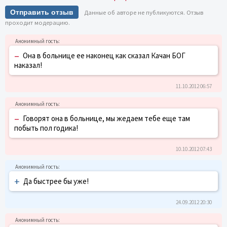
Отправить отзыв
Данные об авторе не публикуются. Отзыв
проходит модерацию.
–
Она в больнице ее наконец как сказал Качан БОГ
наказал!
11.10.2012 06:57
–
Говорят она в больнице, мы жедаем тебе еще там
побыть пол годика!
10.10.2012 07:43
+
Да быстрее бы уже!
24.09.2012 20:30