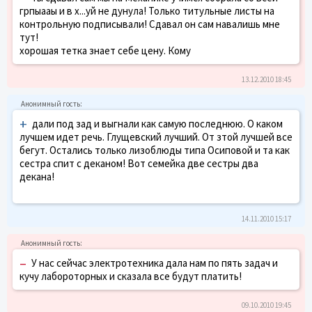
грпыааы и в х...уй не дунула! Только титульные листы на
контрольную подписывали! Сдaвал он сам навалишь мне
тут!
хорошая тетка знает себе цену. Кому
13.12.2010 18:45
+
дали под зад и выгнали как самую последнюю. О каком
лучшем идет речь. Глущевский лучший. От зтой лучшей все
бегут. Остались только лизоблюды типа Осиповой и та как
сестра спит с деканом! Вот семейка две сестры два
декана!
14.11.2010 15:17
–
У нас сейчас электротехника дала нам по пять задач и
кучу лабороторных и сказала все будут платить!
09.10.2010 19:45