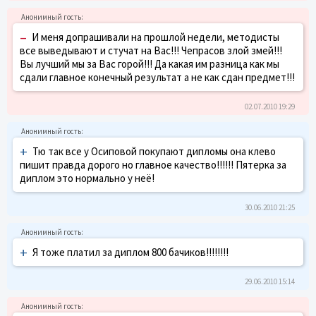
–
И меня допрашивали на прошлой недели, методисты
все выведывают и стучат на Вас!!! Чепрасов злой змей!!!
Вы лучший мы за Вас горой!!! Да какая им разница как мы
сдали главное конечный результат а не как сдан предмет!!!
02.07.2010 19:29
+
Тю так все у Осиповой покупают дипломы она клево
пишит правда дорого но главное качество!!!!!! Пятерка за
диплом это нормально у неё!
30.06.2010 21:25
+
Я тоже платил за диплом 800 бачиков!!!!!!!!
29.06.2010 15:14