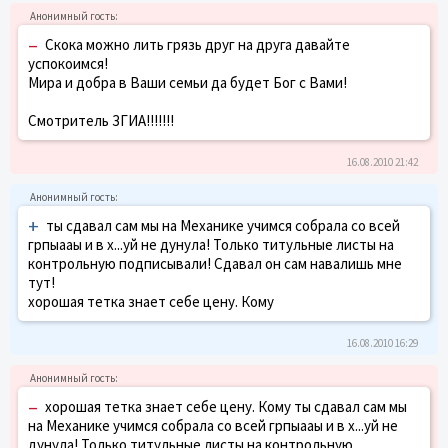
–
Скока можно лить грязь друг на друга давайте
успокоимся!
Мира и добра в Ваши семьи да будет Бог с Вами!
Смотритель ЗГИА!!!!!!!
16.08.2010 21:42
+
ты сдавал сам мы на Механике учимся собрала со всей
грпыааы и в х...уй не дунула! Только титульные листы на
контрольную подписывали! Сдaвал он сам навалишь мне
тут!
хорошая тетка знает себе цену. Кому
16.08.2010 16:29
–
хорошая тетка знает себе цену. Кому ты сдавал сам мы
на Механике учимся собрала со всей грпыааы и в х...уй не
дунула! Только титульные листы на контрольную