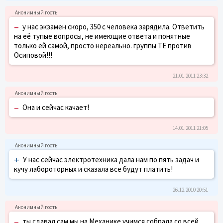
–
у нас экзамен скоро, 350 с человека зарядила. Ответить
на её тупые вопросы, не имеющие ответа и понятные
только ей самой, просто нереально. группы ТЕ против
Осиповой!!!
21.01.2011 23:32
–
Она и сейчас качает!
14.01.2011 21:05
+
У нас сейчас электротехника дала нам по пять задач и
кучу лабороторных и сказала все будут платить!
26.12.2010 20:51
–
ты сдавал сам мы на Механике учимся собрала со всей