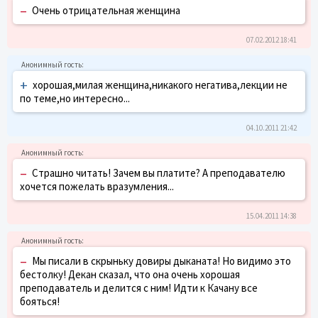
–
Очень отрицательная женщина
07.02.2012 18:41
+
хорошая,милая женщина,никакого негатива,лекции не
по теме,но интересно...
04.10.2011 21:42
–
Страшно читать! Зачем вы платите? А преподавателю
хочется пожелать вразумления...
15.04.2011 14:38
–
Мы писали в скрыньку довиры дыканата! Но видимо это
бестолку! Декан сказал, что она очень хорошая
преподаватель и делится с ним! Идти к Качану все
бояться!