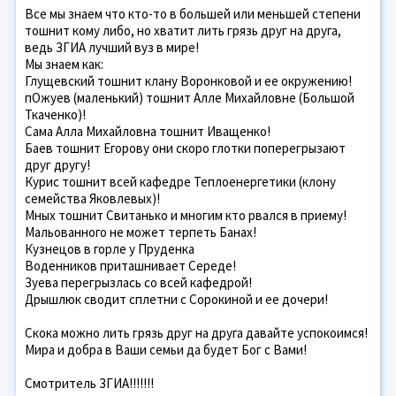
Все мы знаем что кто-то в большей или меньшей степени
тошнит кому либо, но хватит лить грязь друг на друга,
ведь ЗГИА лучший вуз в мире!
Мы знаем как:
Глущевский тошнит клану Воронковой и ее окружению!
пОжуев (маленький) тошнит Алле Михайловне (Большой
Ткаченко)!
Сама Алла Михайловна тошнит Иващенко!
Баев тошнит Егорову они скоро глотки поперегрызают
друг другу!
Курис тошнит всей кафедре Теплоенергетики (клону
семейства Яковлевых)!
Мных тошнит Свитанько и многим кто рвался в приему!
Мальованного не может терпеть Банах!
Кузнецов в горле у Пруденка
Воденников приташнивает Середе!
Зуева перегрызлась со всей кафедрой!
Дрышлюк сводит сплетни с Сорокиной и ее дочери!
Скока можно лить грязь друг на друга давайте успокоимся!
Мира и добра в Ваши семьи да будет Бог с Вами!
Смотритель ЗГИА!!!!!!!