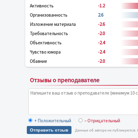
Активность
-1.2
Организованность
2.6
Изложение материала
-2.6
Требовательность
-2.0
Объективность
-2.4
Чувство юмора
-2.4
Обаяние
-2.0
Отзывы о преподавателе
+ Положительный
– Отрицательный
Отправить отзыв
Данные об авторе не публикуются.