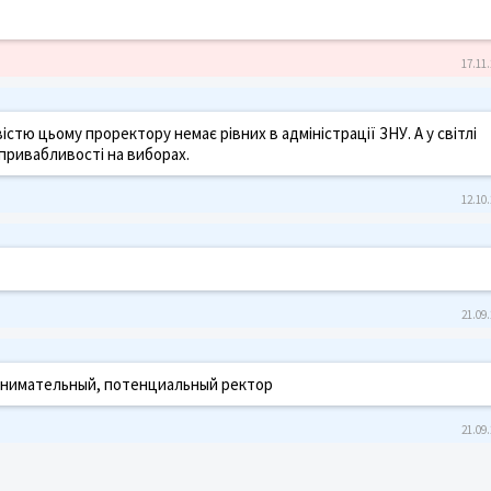
17.11.
стю цьому проректору немає рівних в адміністрації ЗНУ. А у світлі
 привабливості на виборах.
12.10.
21.09.
внимательный, потенциальный ректор
21.09.