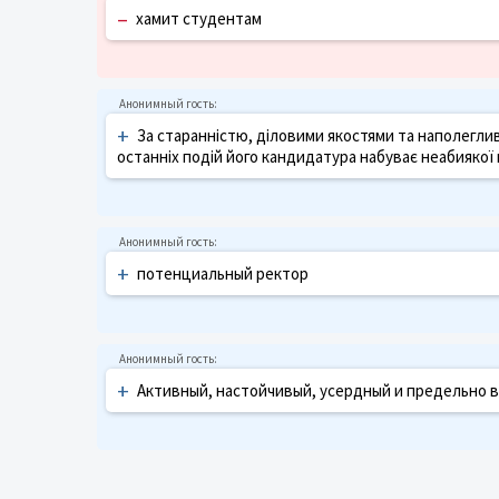
–
хамит студентам
+
За старанністю, діловими якостями та наполегливі
останніх подій його кандидатура набуває неабиякої
+
потенциальный ректор
+
Активный, настойчивый, усердный и предельно 