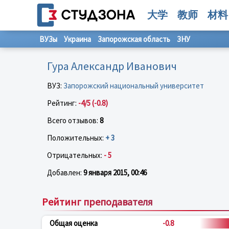
大学
教师
材料
ВУЗы
Украина
Запорожская область
ЗНУ
Гура Александр Иванович
ВУЗ:
Запорожский национальный университет
Рейтинг:
-4/5 (-0.8)
Всего отзывов:
8
Положительных:
+ 3
Отрицательных:
- 5
Добавлен:
9 января 2015, 00:46
Рейтинг преподавателя
Общая оценка
-0.8