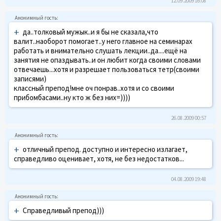
12.09.2009 16:08
+
да..толковый мужык..и я бы не сказала,что
валит..наоборот помогает..у него главное на семинарах
работать и внимательно слушать лекции..да....ещё на
занятия не опаздывать..и он любит когда своими словами
отвечаешь...хотя и разрешает пользоваться тетр(своими
записями)
классный препод!мне оч понрав..хотя и со своими
прибомбасами..ну кто ж без них=))))
26.08.2009 00:57
+
отличный препод. доступно и интересно излагает,
справедливо оценивает, хотя, не без недостатков...
04.08.2009 19:48
+
Справедливый препод)))