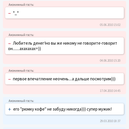
–
*_*
05.06.2010 15:02
–
Любитель денег!но вы же никому не говорите-говорит
он........ахахахах=))
04.06.2010 15:20
–
первое впечатление неочень....а дальше посмотрим)))
17.04.2010 14:45
+
его "рюмку кофе" не забуду никогда))) супер мужик!
29.03.2010 18:37