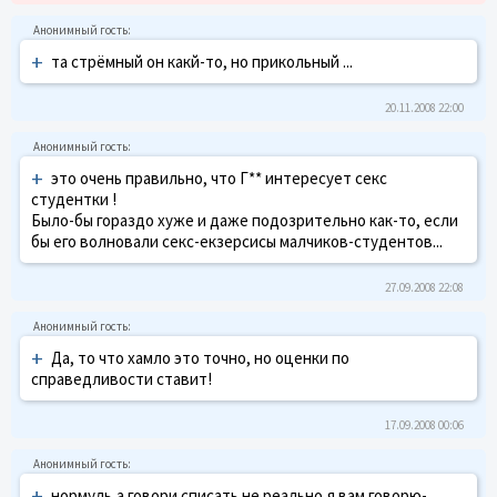
+
та стрёмный он какй-то, но прикольный ...
20.11.2008 22:00
+
это очень правильно, что Г** интересует секс
студентки !
Было-бы гораздо хуже и даже подозрительно как-то, если
бы его волновали секс-екзерсисы малчиков-студентов...
27.09.2008 22:08
+
Да, то что хамло это точно, но оценки по
справедливости ставит!
17.09.2008 00:06
+
нормуль,а говори списать не реально,я вам говорю-