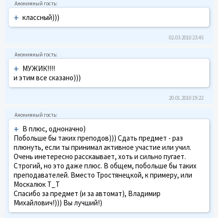
+
классный)))
02.03.2010 23:45
+
МУЖИК!!!!
и этим все сказано)))
20.01.2010 19:22
+
В плюс, одноначно)
Побольше бы таких преподов))) Сдать предмет - раз
плюнуть, если ты принимал активное участие или учил.
Очень инетересно расскаывает, хоть и сильно пугает.
Строгий, но это даже плюс. В общем, побольше бы таких
преподавателей. Вместо Тростянецкой, к примеру, или
Москалюк Т_Т
Спасибо за предмет (и за автомат), Владимир
Михайлович!))) Вы лучший!)