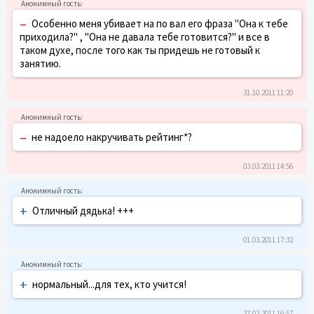
–
Особенно меня убивает на по вал его фраза "Она к тебе
приходила?" , "Она не давала тебе готовится?" и все в
таком духе, после того как ты придешь не готовый к
занятию.
31.10.2011 11:20
–
не надоело накручивать рейтинг*?
03.03.2011 14:56
+
Отличный дядька! +++
01.03.2011 17:32
+
нормальный...для тех, кто учится!
27.02.2011 16:57