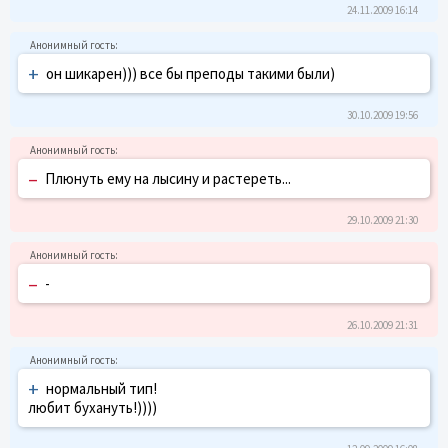
24.11.2009 16:14
+
он шикарен))) все бы преподы такими были)
30.10.2009 19:56
–
Плюнуть ему на лысину и растереть...
29.10.2009 21:30
–
-
26.10.2009 21:31
+
нормальный тип!
любит бухануть!))))