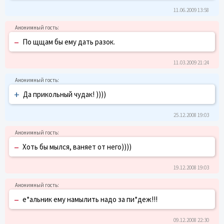
11.06.2009 13:58
–
По щщам бы ему дать разок.
11.03.2009 21:24
+
Да прикольный чудак! ))))
25.12.2008 19:03
–
Хоть бы мылся, ваняет от него))))
19.12.2008 19:03
–
е*альник ему намылить надо за пи*деж!!!
09.12.2008 22:30