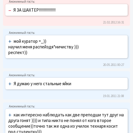
–
Я ЗА ШАХТЕР!!!!!!!!!!!!!!
21.02.2012 16:31
+
мой куратор =_))
научил меня распейздя*ничиству )))
респект))
20.05.2011 00:27
+
Я думаю у него стальные яйки
19.01.2011 21:08
+
как интересно наблюдать как две преподши тут друг на
друга гонят )))) и типа никто не понял от кого второе
сообщение))точно так же одна из училок технаря косит
под студентку)))