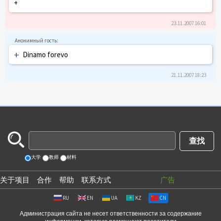
+
23.11.2007 16:01
+
Dinamo forevo
21.11.2007 18:23
大学
教师
材料
关于项目
合作
帮助
联系方式
广告
RU
EN
UA
KZ
CN
Администрация сайта не несет ответственности за содержание