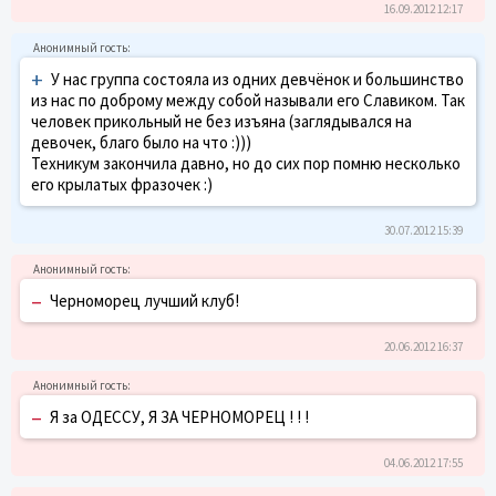
16.09.2012 12:17
+
У нас группа состояла из одних девчёнок и большинство
из нас по доброму между собой называли его Славиком. Так
человек прикольный не без изъяна (заглядывался на
девочек, благо было на что :)))
Техникум закончила давно, но до сих пор помню несколько
его крылатых фразочек :)
30.07.2012 15:39
–
Черноморец лучший клуб!
20.06.2012 16:37
–
Я за ОДЕССУ, Я ЗА ЧЕРНОМОРЕЦ ! ! !
04.06.2012 17:55