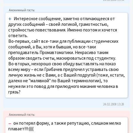
+
Интересное сообщение, заметно отличающееся от
других сообщений – своей логикой, грамотностью,
стройностью повествования. Именно поэтом и хочется
ответить.
Во-первых, сайт все-таки для публикации студенческих
сообщений, а Вы, хотя и бывшая, но все-таки
преподаватель Промавтоматики. Некрасиво таким
образом сводить счеты, маскироваться под студентку.
Во-вторых, нехорошо свою обиду выставлять на показ
всему миру – если Грибачев предпочел устраивать свою
личную жизнь не с Вами, а с Вашей подругой (тоже, кстати,
далеко не "малявкой" по Вашей терминологии), то
неужели это повод для прилюдного макания человека в
грязь?
24.02.2008 13:28
–
он потерял форму, а также репутацию, слишком мелко
плавает!!!:((((