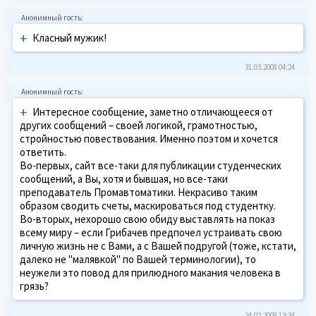
+
Класный мужик!
31.03.2008 04:24
+
Интересное сообщение, заметно отличающееся от
других сообщений – своей логикой, грамотностью,
стройностью повествования. Именно поэтом и хочется
ответить.
Во-первых, сайт все-таки для публикации студенческих
сообщений, а Вы, хотя и бывшая, но все-таки
преподаватель Промавтоматики. Некрасиво таким
образом сводить счеты, маскироваться под студентку.
Во-вторых, нехорошо свою обиду выставлять на показ
всему миру – если Грибачев предпочел устраивать свою
личную жизнь не с Вами, а с Вашей подругой (тоже, кстати,
далеко не "малявкой" по Вашей терминологии), то
неужели это повод для прилюдного макания человека в
грязь?
24.02.2008 13:34