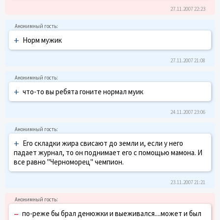
27.11.2007 22:23
+
Норм мужик
27.11.2007 21:08
+
что-то вы ребята гоните нормал муик
24.11.2007 23:06
+
Его складки жира свисают до земли и, если у него
падает журнал, то он поднимает его с помощью мамона. И
все равно "Черноморец" чемпион.
23.11.2007 21:21
–
по-реже бы брал денюжки и выеживался....может и был