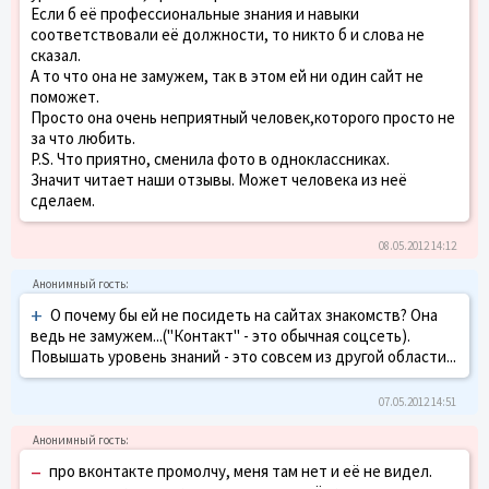
Если б её профессиональные знания и навыки
соответствовали её должности, то никто б и слова не
сказал.
А то что она не замужем, так в этом ей ни один сайт не
поможет.
Просто она очень неприятный человек,которого просто не
за что любить.
P.S. Что приятно, сменила фото в одноклассниках.
Значит читает наши отзывы. Может человека из неё
сделаем.
08.05.2012 14:12
+
О почему бы ей не посидеть на сайтах знакомств? Она
ведь не замужем...("Контакт" - это обычная соцсеть).
Повышать уровень знаний - это совсем из другой области...
07.05.2012 14:51
–
про вконтакте промолчу, меня там нет и её не видел.