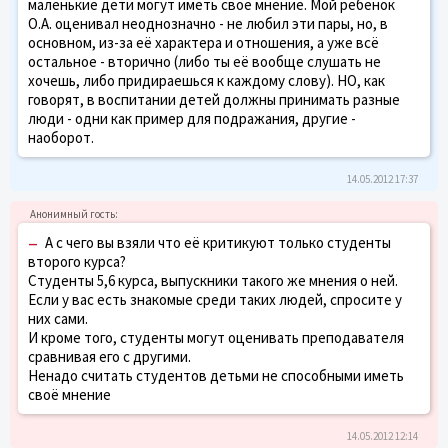
маленькие дети могут иметь своё мнение. Мой ребёнок
О.А. оценивал неоднозначно - не любил эти пары, но, в
основном, из-за её характера и отношения, а уже всё
остальное - вторично (либо ты её вообще слушать не
хочешь, либо придираешься к каждому слову). НО, как
говорят, в воспитании детей должны принимать разные
люди - одни как пример для подражания, другие -
наоборот.
14.05.2012 17:37
–
А с чего вы взяли что её критикуют только студенты
второго курса?
Студенты 5,6 курса, выпускники такого же мнения о ней.
Если у вас есть знакомые среди таких людей, спросите у
них сами.
И кроме того, студенты могут оценивать преподавателя
сравнивая его с другими.
Ненадо считать студентов детьми не способными иметь
своё мнение
14.05.2012 12:14