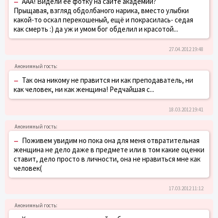
–
ААА! Видели её фотку на сайте академии?
Прыщавая, взгляд обдолбаного нарика, вместо улыбки
какой-то оскал перекошеный, ещё и покрасилась- седая
как смерть :) да уж и умом бог обделил и красотой...
27.04.2012 19:48
–
Так она никому не правится ни как преподаватель, ни
как человек, ни как женщина! Редчайшая с...
18.03.2012 19:41
–
Поживем увидим но пока она для меня отвратительная
женщина не дело даже в предмете или в том какие оценки
ставит, дело просто в личности, она не нравиться мне как
человек(
17.03.2012 11:12