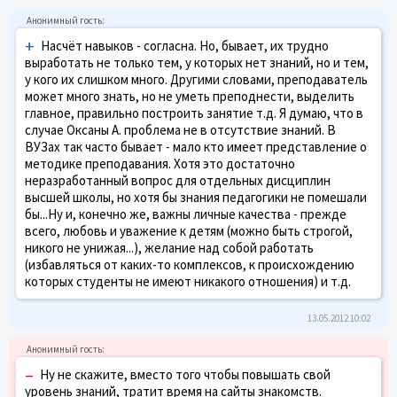
+
Насчёт навыков - согласна. Но, бывает, их трудно
выработать не только тем, у которых нет знаний, но и тем,
у кого их слишком много. Другими словами, преподаватель
может много знать, но не уметь преподнести, выделить
главное, правильно построить занятие т.д. Я думаю, что в
случае Оксаны А. проблема не в отсутствие знаний. В
ВУЗах так часто бывает - мало кто имеет представление о
методике преподавания. Хотя это достаточно
неразработанный вопрос для отдельных дисциплин
высшей школы, но хотя бы знания педагогики не помешали
бы...Ну и, конечно же, важны личные качества - прежде
всего, любовь и уважение к детям (можно быть строгой,
никого не унижая...), желание над собой работать
(избавляться от каких-то комплексов, к происхождению
которых студенты не имеют никакого отношения) и т.д.
13.05.2012 10:02
–
Ну не скажите, вместо того чтобы повышать свой
уровень знаний, тратит время на сайты знакомств.