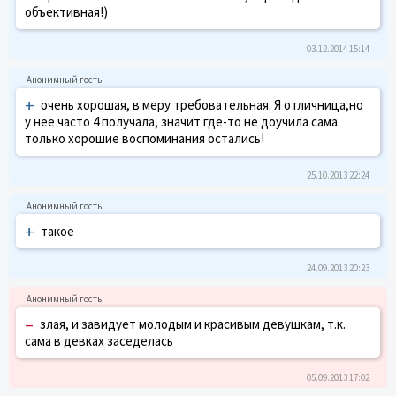
объективная!)
03.12.2014 15:14
+
очень хорошая, в меру требовательная. Я отличница,но
у нее часто 4 получала, значит где-то не доучила сама.
только хорошие воспоминания остались!
25.10.2013 22:24
+
такое
24.09.2013 20:23
–
злая, и завидует молодым и красивым девушкам, т.к.
сама в девках заседелась
05.09.2013 17:02