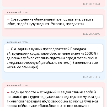
14.11.2017 10:48
–
Совершено не объективный преподаватель. Зверь в
юбке , задаёт кучу задания . Ужасная, предвзятая
13.11.2017 22:01
+
О.А.-один из лучших преподавателей.Благодаря
ей,трудовое и социальное обеспечение знаем на 10000%)
да,поначалу было страшно сидеть на паре,и готовились в
ожидании очередной двойки,но потом...))Запомню на всю
жизнь ее семинары)
11.05.2016 13:19
–
люди це просто жах ходячий!!!! звідки стільки злоби й
ненависті до студентів,дуже важко здати,мене мучила два
тижні поки перездала нб,по хворобі,на трїйку,це була моя
перша трїйка,дуже обідно.Впарена на всю голову,це