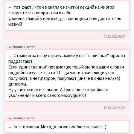
–
тот факт , что ее сняли с начитки лекций на многих
факультетах говорит сам о себе.
уровень знаний у нее как для преподователя достаточно
низкий
05.12.2012 01:57
–
Страшно за нашу страну...какие у нас "отличные" юристы
подрастают...
Если единственный предмет,который вы по вашим словам
подробно изучаете-это ТП...да уж...и такие люди у нас
получают, а нет,пардон, покупают (иначе в онюа нельзя)
дипломы.
Ну успехов вам в карьере. А Трюханше-скорейшего
увольнения и всего самого наихудшего!
12.10.2012 20:27
–
Бестолковая. Методологию вообще незнает. :(