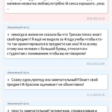
напевно нехватка любові,потрібно їй секса хорошого...ужас
...
20.04.2015 21:52
+
никогда в жизни не сказала бы что Трюхан плохо знает
свой предмет! Я ещё не видела за 4 года учебы чтобы кто-
то так ориентировался в предмете как она! И ко всему
этому она человек с большой буквы, относится к
студентам с пониманием чтобы вы не говорили!
08.03.2015 23:49
+
Скажу одно,препод она замечательный!!!Знает свой
предмет!А Краснов оценивает не объективно!
11.12.2014 01:50
+
просто замечательная! человечная, справедливая и