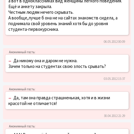
а вот в одноклассниках вид женщины лёгкого поведения.
Ещё и анкету закрыла.
Честным людям нечего скрывать.
А вообще,лучше б она не на сайтах знакомств сидела, а
поднимала свой уровень знаний хотя бы до уровня
студента-первокурсника.
06.05.2012 00:09
–
Да никому она и даром не нужна.
Зачем только на студентах свою злость срывать?
03.05.2012 15:37
–
Да, там она правда страшненькая, хотя и в жизни
красотой не отличается!
30.04.2012 21:29