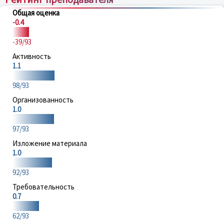
Общая оценка
-0.4
-39/93
Активность
1.1
98/93
Организованность
1.0
97/93
Изложение материала
1.0
92/93
Требовательность
0.7
62/93