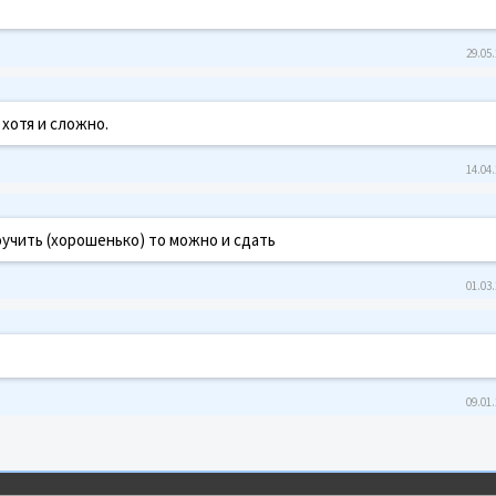
29.05.
 хотя и сложно.
14.04.
поучить (хорошенько) то можно и сдать
01.03.
09.01.