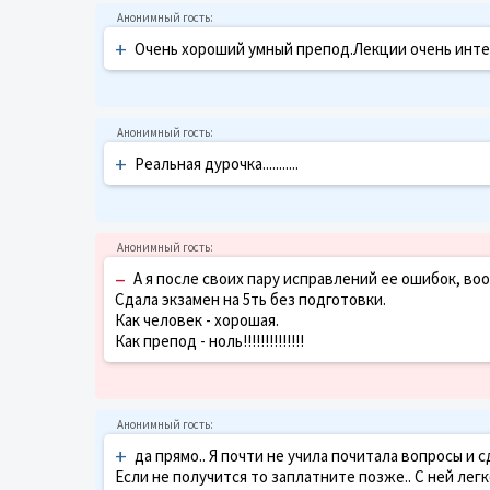
+
Очень хороший умный препод.Лекции очень интер
+
Реальная дурочка...........
–
А я после своих пару исправлений ее ошибок, вообще
Сдала экзамен на 5ть без подготовки.
Как человек - хорошая.
Как препод - ноль!!!!!!!!!!!!!!
+
да прямо.. Я почти не учила почитала вопросы и 
Если не получится то заплатните позже.. С ней легк