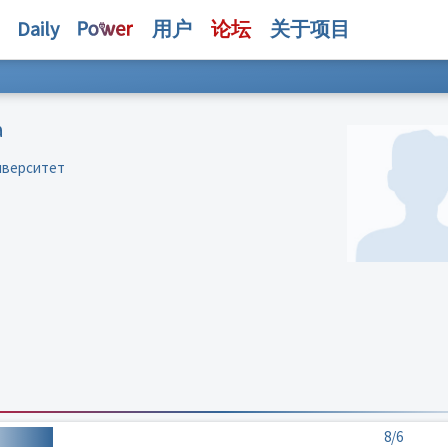
Daily
用户
论坛
关于项目
а
иверситет
8/6