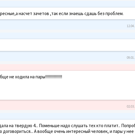
есные,а насчет зачетов ,так если знаешь сдашь без проблем.
12.04.
09.01.
 не ходила на пары!!!!!!!!!!!!!!
02.03.
сдала на твердую 4... Поменьше надо слушать тех кто платит.. Попро
о договориться... А вообще очень интересный человек, и пары у нее