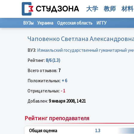
大学
教师
材料
ВУЗы
Украина
Одесская область
ИГГУ
Чаповенко Светлана Александровн
ВУЗ:
Измаильский государственный гуманитарный ун
Рейтинг:
8/6 (1.3)
Всего отзывов:
7
Положительных:
+ 6
Отрицательных:
- 1
Добавлен:
9 января 2008, 14:21
Рейтинг преподавателя
Общая оценка
1.3