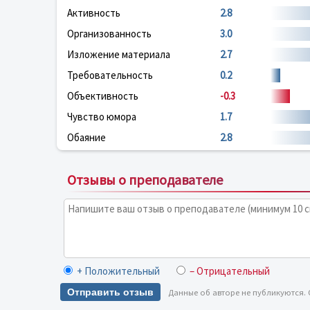
Активность
2.8
Организованность
3.0
Изложение материала
2.7
Требовательность
0.2
Объективность
-0.3
Чувство юмора
1.7
Обаяние
2.8
Отзывы о преподавателе
+ Положительный
– Отрицательный
Отправить отзыв
Данные об авторе не публикуются.