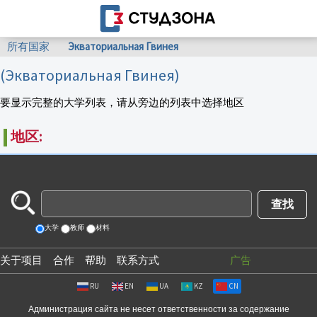
所有国家
Экваториальная Гвинея
(Экваториальная Гвинея)
要显示完整的大学列表，请从旁边的列表中选择地区
地区:
大学
教师
材料
关于项目
合作
帮助
联系方式
广告
RU
EN
UA
KZ
CN
Администрация сайта не несет ответственности за содержание