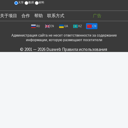
大学
教师
材料
关于项目
合作
帮助
联系方式
广告
RU
EN
UA
KZ
CN
Администрация сайта не несет ответственности за содержание
информации, которую размещают посетители
© 2001 — 2026 Duaweb
Правила использования