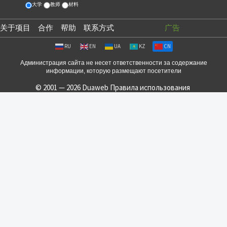
大学
教师
材料
关于项目
合作
帮助
联系方式
广告
RU
EN
UA
KZ
CN
Администрация сайта не несет ответственности за содержание
информации, которую размещают посетители
© 2001 — 2026 Duaweb
Правила использования