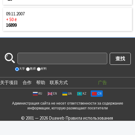
09.11.2007
+ 50 ₴
16899
大学
教师
材料
关于项目
合作
帮助
联系方式
广告
RU
EN
UA
KZ
CN
Администрация сайта не несет ответственности за содержание
информации, которую размещают посетители
© 2001 — 2026 Duaweb
Правила использования