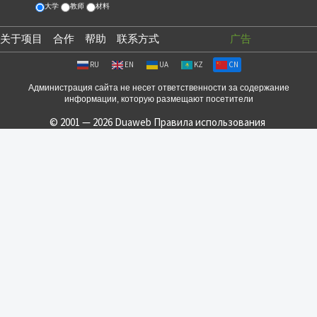
大学
教师
材料
关于项目
合作
帮助
联系方式
广告
RU
EN
UA
KZ
CN
Администрация сайта не несет ответственности за содержание
информации, которую размещают посетители
© 2001 — 2026 Duaweb
Правила использования