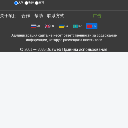
大学
教师
材料
关于项目
合作
帮助
联系方式
广告
RU
EN
UA
KZ
CN
Администрация сайта не несет ответственности за содержание
информации, которую размещают посетители
© 2001 — 2026 Duaweb
Правила использования