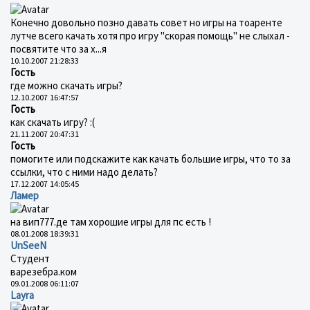
Конечно довольно позно давать совет но игры на тоаренте
лутче всего качать хотя про игру "скорая помощь" не слыхал -
посвятите что за х...я
10.10.2007 21:28:33
Гость
где можно скачать игры?
12.10.2007 16:47:57
Гость
как скачать игру? :(
21.11.2007 20:47:31
Гость
помогите или подскажите как качать большие игры, что то за
ссылки, что с ними надо делать?
17.12.2007 14:05:45
Ламер
на вип777.де там хорошие игры для пс есть !
08.01.2008 18:39:31
UnSeeN
Студент
варезебра.ком
09.01.2008 06:11:07
Layra