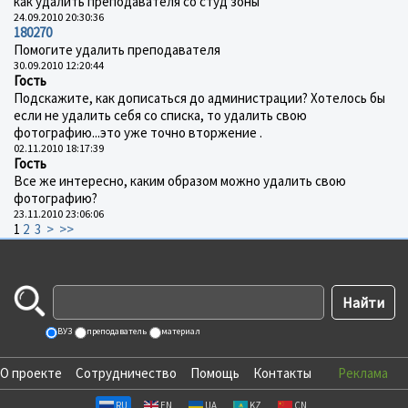
как удалить преподавателя со студ зоны
24.09.2010 20:30:36
180270
Помогите удалить преподавателя
30.09.2010 12:20:44
Гость
Подскажите, как дописаться до администрации? Хотелось бы
если не удалить себя со списка, то удалить свою
фотографию...это уже точно вторжение .
02.11.2010 18:17:39
Гость
Все же интересно, каким образом можно удалить свою
фотографию?
23.11.2010 23:06:06
1
2
3
>
>>
ВУЗ
преподаватель
материал
О проекте
Сотрудничество
Помощь
Контакты
Реклама
RU
EN
UA
KZ
CN