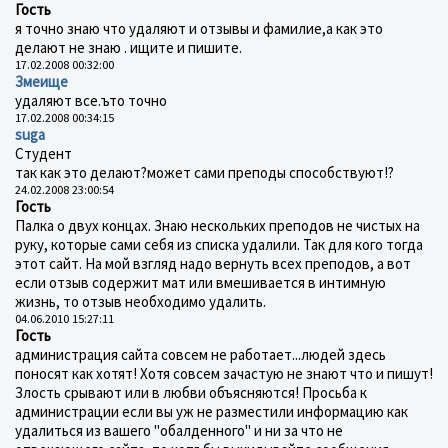
Гость
я точно знаю что удаляют и отзывы и фамилие,а как это
делают не знаю . ищите и пишите.
17.02.2008 00:32:00
Змеище
удаляют все.ъто точно
17.02.2008 00:34:15
suga
Студент
так как это делают?может сами преподы способствуют!?
24.02.2008 23:00:54
Гость
Палка о двух концах. Знаю нескольких преподов не чистых на
руку, которые сами себя из списка удалили. Так для кого тогда
этот сайт. На мой взгляд надо вернуть всех преподов, а вот
если отзыв содержит мат или вмешивается в интимную
жизнь, то отзыв необходимо удалить.
04.06.2010 15:27:11
Гость
администрация сайта совсем не работает...людей здесь
поносят как хотят! Хотя совсем зачастую не знают что и пишут!
Злость срывают или в любви объясняются! Просьба к
администрации если вы уж не разместили информацию как
удалиться из вашего "обалденного" и ни за что не