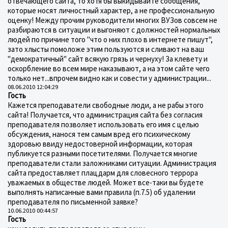
отвечающего сайта, то хотя бы выкидывайте сообщения,
которые носят личностный характер, а не профессиональную
оценку! Между прочим руководители многих ВУЗов совсем не
разбираются в ситуации и выгоняют с должностей нормальных
людей по причине того "что о них плохо в интернете пишут",
зато хлысты помоложе этим пользуются и сливают на ваш
"демократичный" сайт всякую грязь и чернуху! За клевету и
оскорбление во всем мире наказывают, а на этом сайте чего
только нет...впрочем видно как и совести у администрации...
08.06.2010 12:04:29
Гость
Кажется преподаватели свободные люди, а не рабы этого
сайта! Получается, что администрация сайта без согласия
преподавателя позволяет использовать его имя с целью
обсуждения, нанося тем самым вред его психическому
здоровью ввиду недостоверной информации, которая
публикуется разными посетителями. Получается многие
преподаватели стали заложниками ситуации. Администрация
сайта предоставляет плацдарм для словесного террора
уважаемых в обществе людей. Может все-таки вы будете
выполнять написанные вами правила (п.7.5) об удалении
преподавателя по письменной заявке?
10.06.2010 00:44:57
Гость