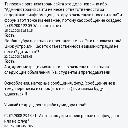
Та похоже организаторам сайта это дело неважно ибо
"Администрация сайта не несет ответственности за
содержание информации, которую размещают посетители" и
форум этот тоже им неважен, потому как сообщение создано
27.09.2007 22:09:07 а ответа нет.
15.01.2008 21:38:15
Гость
Вообще убрать отзывы о преподавателях. Это не показатель!
Цирк устроили. Как это ответственности администрация не
несет? Да вы что?!
22.01.2008 08:55:03
Гость
Ага, администрация может только размещать а отзывах
следующие объявления "Ув. студенты и преподаватели!
Оскорбления, матерные сообщения, флуд (сообщения не в
тему, переписка и споры(это не чат)) в отзывах будут
удаляться!!!
Уважайте друг друга и работу модэратора!!!
02.02.2008 23:13:51" А по какому критерию решается -флуд это
или не флуд?
02.02.2008 23:20:05