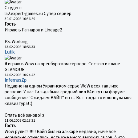
Студент
la2.expert-games.ru Супер сервер
30.01.2008 16:36:59
Гость
Играю в Рагнарок и Lineage2
PS: Worlong
13.02.2008 18:56:33
Lutik
Я играю в Wow на оренбургском сервере. Состою в клане
GLAMOUR.
14.02.2008 10:24:42
InfernusZp
Недавно на одном Украинском серве WoW всех так лихо
розвели. У нас Гильда была средний лвл 64 и тут на форуме
сообщение "Ожидаем ВАЙП" ёпт... Вот тогда то и лопнула моя
клавиатура! :(
Опять всё заново! :(
11.06.2008 02:17:31
Гость
Wow рулит!!!!!!! Вайп был на алькаре недавно, ниче все
нормально отнеслись, есть уже много высоких лвлов. А что