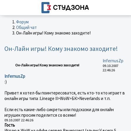
Форум
Общий чат
Он-Лайн игры! Кому знакомо заходите!
Он-Лайн игры! Кому знакомо заходите!
InfernusZp
Он-Лайн игры! Кому знакомо заходите!
09.10.2007
22:46:26
InfernusZp
:)
Привет я хотел-бы поинтересоватся, есть кто-то кто играет в
онлайн игры типа :Lineage II>WoW>БК>Neverlands и т.п.
Если есть какие-либо сикреты или подсказки для онлайн
игрушек просим поделится со всеми!
09.10.2007 22:46:26
Гость
Играю в WoW на оффе сервер Revencrest (альянс)( всего 5