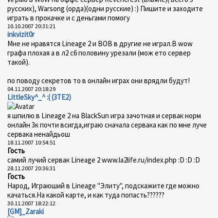
русских), Warsong (орда)(одни русские) :) Пишите и заходите
играть в прокачке и с деньгами помогу
10.10.2007 20:31:21
inkvizit0r
Мне не нравятся Lineage 2 и ВОВ в другие не играл.В wow
графа плохая а в л2 с6 половину урезали (мож ето сервер
такой).
по поводу cекретов то в онлайн играх они врядли будут!
04.11.2007 20:18:29
LittleSky^_^ :( (3ТЕ2)
я шпилю в Lineage 2 на BlackSun игра зачотная и сервак норм
онлайн 3к почти всигда,играю сначала сервака как по мне луче
сервака ненайдьош
18.11.2007 10:54:51
Гость
самий лучий сервак Lineage 2 www.la2life.ru/index.php :D :D :D
28.11.2007 20:36:31
Гость
Народ, Играюший в Lineage "Элиту", подскажите где можно
качаться.На какой карте, и как туда попасть??????
30.11.2007 18:22:12
[GM]_Zaraki