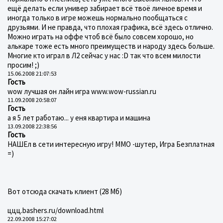
ещё делать если универ забирает всё твоё личное время и
иногда только в игре можешь нормально пообщаться с
друзьями. И не правда, что плохая графика, всё здесь отлично.
Можно играть на оффе чтоб всё было совсем хорошо, но
алькаре тоже есть много преимуществ и народу здесь больше.
Многие кто играл в Л2 сейчас у нас :D так что всем милости
просим! ;)
15.06.2008 21:07:53
Гость
wow лучшая он лайн игра www.wow-russian.ru
11.09.2008 20:58:07
Гость
а я 5 лет работаю... у еня квартира и машина
13.09.2008 22:38:56
Гость
НАШЕл в сети интересную игру! ММО -шутер, Игра Безплатная
=)
Вот отсюда скачать клиент (28 Мб)
ццц.bashers.ru/download.html
22.09.2008 15:27:02