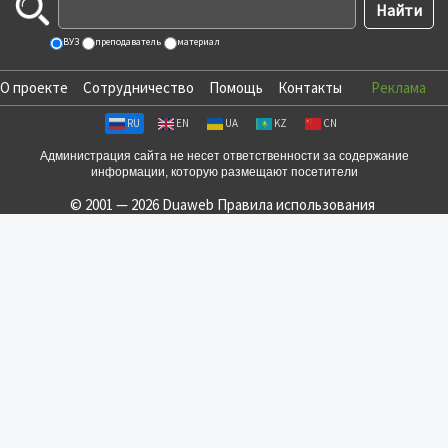
ВУЗ
преподаватель
материал
О проекте
Сотрудничество
Помощь
Контакты
Реклама
RU
EN
UA
KZ
CN
Администрация сайта не несет ответственности за содержание
информации, которую размещают посетители
© 2001 — 2026 Duaweb
Правила использования