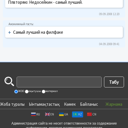
Плвторяю: Недосейкин - самый лучший.
09.09.2008 12:20
+
Самый лучший на филфаке
04.09.2008 09:41
ЖОО
оқытушы
материал
Жоба туралы
Ынтымақтастық
Көмек
Байланыс
Жарнама
RU
EN
UA
KZ
CN
Администрация сайта не несет ответственности за содержание