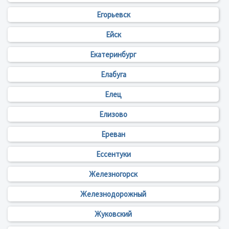
Егорьевск
Ейск
Екатеринбург
Елабуга
Елец
Елизово
Ереван
Ессентуки
Железногорск
Железнодорожный
Жуковский