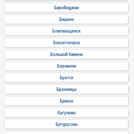
Биробиджан
Бишкек
Благовещенск
Бокситогорск
Большой Камень
Боровичи
Братск
Бронницы
Брянск
Бугульма
Бугуруслан