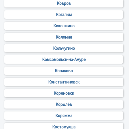
Ковров
Когалым
Кокошкино
Коломна
Кольчугино
Комсомольск-на-Амуре
Конаково
Константиновск
Кореновск
Королёв
Коряжма
Костомукша