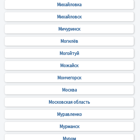
Михайловка
Михайловск
Мичуринск
Могилёв
Могойтуй
Можайск
Мончегорск
Москва
Московская область
Муравленко
Мурманск
Муром