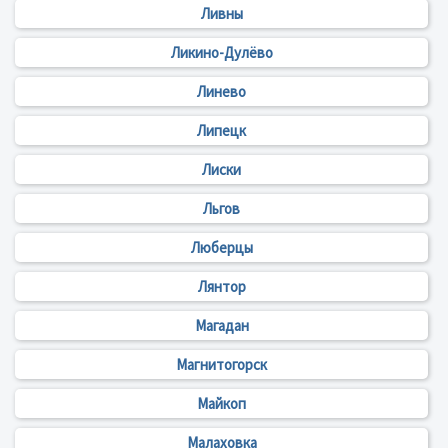
Ливны
Ликино-Дулёво
Линево
Липецк
Лиски
Льгов
Люберцы
Лянтор
Магадан
Магнитогорск
Майкоп
Малаховка