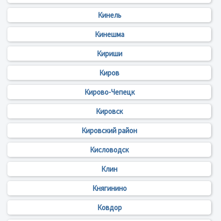
Кинель
Кинешма
Кириши
Киров
Кирово-Чепецк
Кировск
Кировский район
Кисловодск
Клин
Княгинино
Ковдор