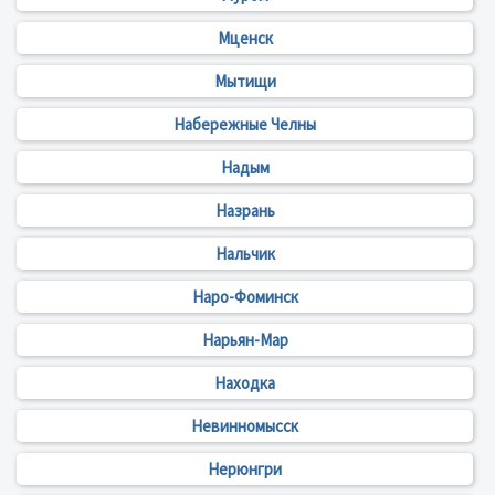
Мценск
Мытищи
Набережные Челны
Надым
Назрань
Нальчик
Наро-Фоминск
Нарьян-Мар
Находка
Невинномысск
Нерюнгри