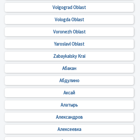
Volgograd Oblast
Vologda Oblast
Voronezh Oblast
Yaroslavl Oblast
Zabaykalsky Krai
Абакан
Абдулино
Аксай
Алатырь
Александров
Алексеевка