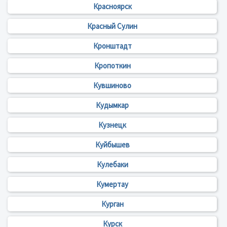
Красноярск
Красный Сулин
Кронштадт
Кропоткин
Кувшиново
Кудымкар
Кузнецк
Куйбышев
Кулебаки
Кумертау
Курган
Курск