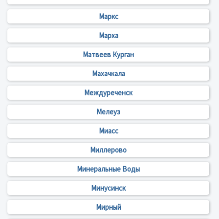
Маркс
Марха
Матвеев Курган
Махачкала
Междуреченск
Мелеуз
Миасс
Миллерово
Минеральные Воды
Минусинск
Мирный