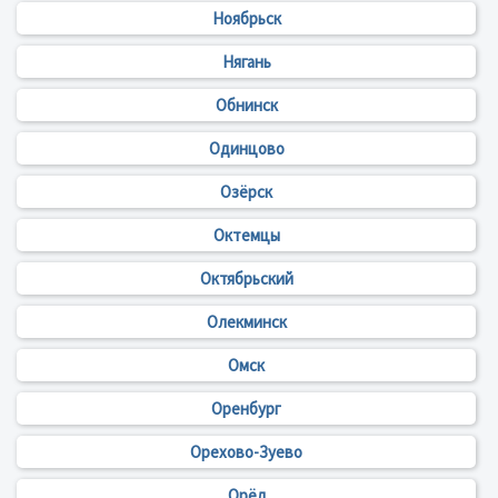
Ноябрьск
Нягань
Обнинск
Одинцово
Озёрск
Октемцы
Октябрьский
Олекминск
Омск
Оренбург
Орехово-Зуево
Орёл