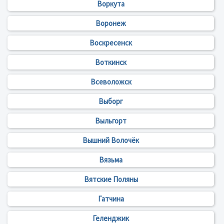
Воркута
Воронеж
Воскресенск
Воткинск
Всеволожск
Выборг
Выльгорт
Вышний Волочёк
Вязьма
Вятские Поляны
Гатчина
Геленджик