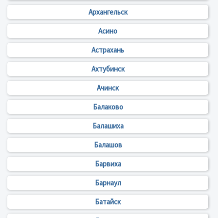
Архангельск
Асино
Астрахань
Ахтубинск
Ачинск
Балаково
Балашиха
Балашов
Барвиха
Барнаул
Батайск