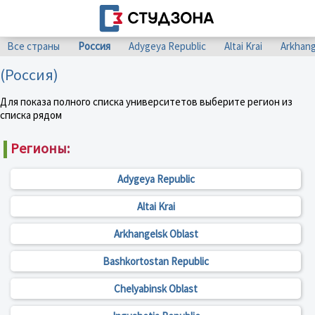
Все страны
Россия
Adygeya Republic
Altai Krai
Arkhang
(Россия)
Для показа полного списка университетов выберите регион из
списка рядом
Регионы:
Adygeya Republic
Altai Krai
Arkhangelsk Oblast
Bashkortostan Republic
Chelyabinsk Oblast