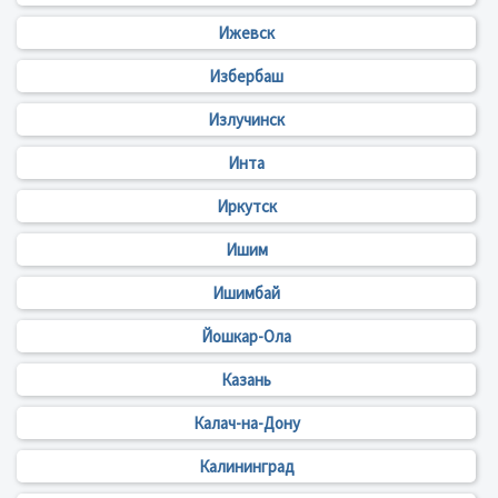
Ижевск
Избербаш
Излучинск
Инта
Иркутск
Ишим
Ишимбай
Йошкар-Ола
Казань
Калач-на-Дону
Калининград