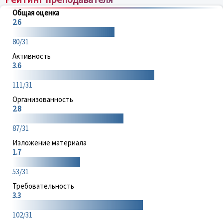
Общая оценка
2.6
80/31
Активность
3.6
111/31
Организованность
2.8
87/31
Изложение материала
1.7
53/31
Требовательность
3.3
102/31