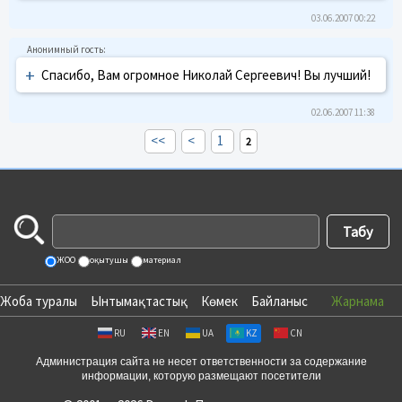
03.06.2007 00:22
+
Спасибо, Вам огромное Николай Сергеевич! Вы лучший!
02.06.2007 11:38
<<
<
1
2
ЖОО
оқытушы
материал
Жоба туралы
Ынтымақтастық
Көмек
Байланыс
Жарнама
RU
EN
UA
KZ
CN
Администрация сайта не несет ответственности за содержание
информации, которую размещают посетители