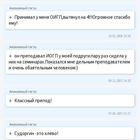
+
Принимал у меня ОИГП,вытянул на 4!!!Огромное спасибо
ему!
16.01.2008 14:56
+
он преподавал ИОГП у моей подруги.пару раз сидела у
них на семинарах.Показался мне дельным преподавателем
и очень обаятельным человеком:)
04.11.2007 14:20
+
Классный препод!
07.06.2007 15:27
+
Судоргин -это клёво!