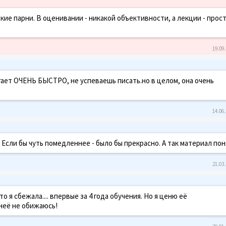
ие парни. В оценивании - никакой объективности, а лекции - прос
19.09.
гает ОЧЕНЬ БЫСТРО, не успеваешь писать.но в целом, она очень
14.06.
 Если бы чуть помедленнее - было бы прекрасно. А так материал по
21.03.
о я сбежала.... впервые за 4 года обучения. Но я ценю её
 неё не обижаюсь!