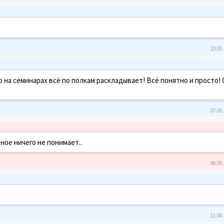
23.05.
о на семинарах всё по полкам раскладывает! Всё понятно и просто!
07.05.
ное ничего не понимает..
06.05.
11.04.