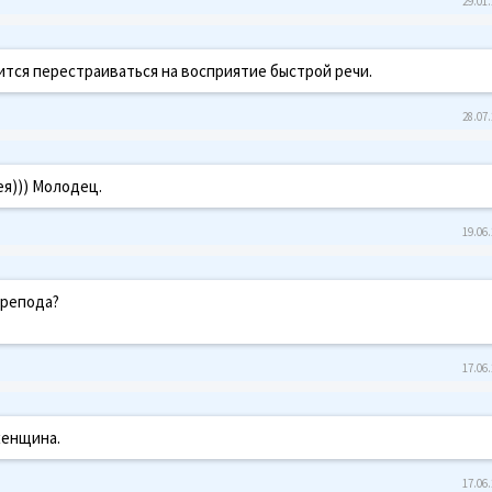
29.01.
ится перестраиваться на восприятие быстрой речи.
28.07.
ея))) Молодец.
19.06.
препода?
17.06.
женщина.
17.06.