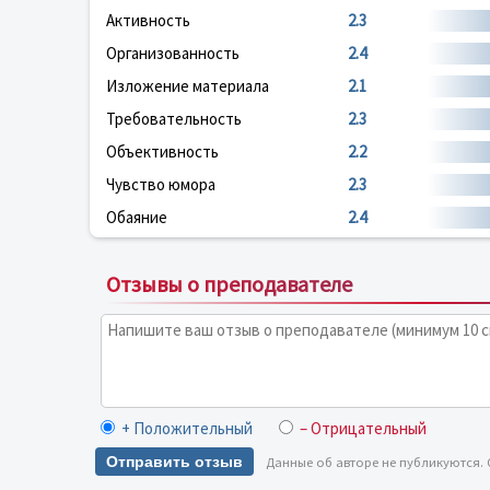
Активность
2.3
Организованность
2.4
Изложение материала
2.1
Требовательность
2.3
Объективность
2.2
Чувство юмора
2.3
Обаяние
2.4
Отзывы о преподавателе
+ Положительный
– Отрицательный
Отправить отзыв
Данные об авторе не публикуются.