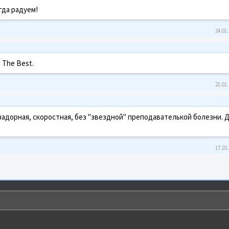
гда радуем!
24.01.
The Best.
21.01.
задорная, скоростная, без "звездной" преподавателькой болезни. Д
17.10.