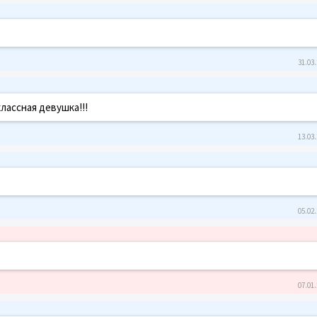
31.03.
лассная девушка!!!
13.03.
05.02.
07.01.