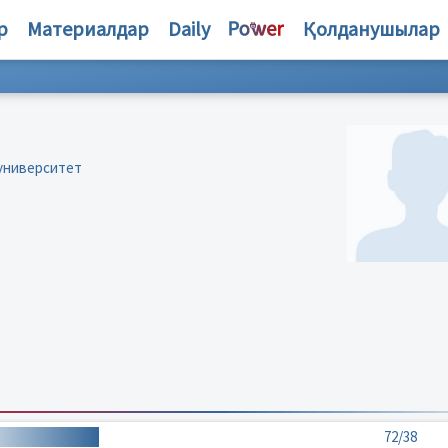
р
Материалдар
Daily
Қолданушылар
 университет
72/38