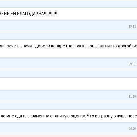
 ЕЙ БЛАГОДАРНА!!!!!!!!!!!
19.12.
вит зачет, значит довели конкретно, так как она как никто другой в
09.01.
11.10.
ало мне сдать экзамен на отличную оценку. Что вы разную чушь нес
24.06.