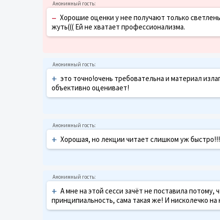
–
Хорошие оценки у нее получают только светленьк
жуть((( Ей не хватает профессионализма.
+
это точно!очень требовательна и материал изла
объективно оценивает!
+
Хорошая, но лекции читает слишком уж быстро!!!
+
А мне на этой сесси зачёт не поставила потому, чт
принципиальность, сама такая же! И нисколечко на