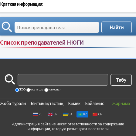
Краткая информация:
Список преподавателей НЮГИ
Сортировка по:
имени
;
рейтингу
;
отзывам
;
ЖОО
оқытушы
материал
Жоба туралы
Ынтымақтастық
Көмек
Байланыс
Жарнама
RU
EN
UA
KZ
CN
Администрация сайта не несет ответственности за содержание
информации, которую размещают посетители