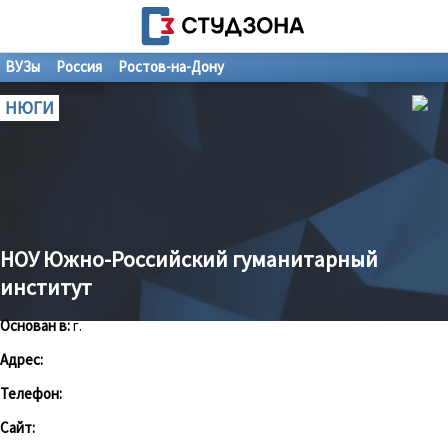
ВУЗы
Россия
Ростов-на-Дону
НЮГИ
НОУ Южно-Российский гуманитарный
институт
Основан в:
г.
Адрес:
Телефон:
Сайт: