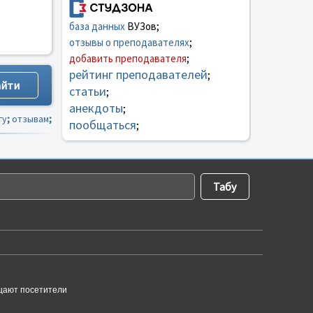
база данных
ВУЗов;
отзывы о преподавателях
;
добавить преподавателя
;
рейтинг преподавателей
;
статьи
;
анекдоты
;
гу
;
отзывам
;
пообщаться
;
щают посетители