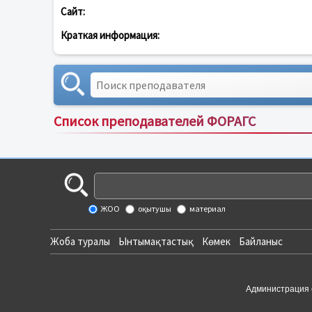
Сайт:
Краткая информация:
Список преподавателей ФОРАГС
ЖОО
оқытушы
материал
Жоба туралы
Ынтымақтастық
Көмек
Байланыс
Администрация 