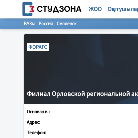
ЖОО
Оқытушыла
ВУЗы
Россия
Смоленск
ФОРАГС
Филиал Орловской региональной а
Основан в:
г.
Адрес:
Телефон: