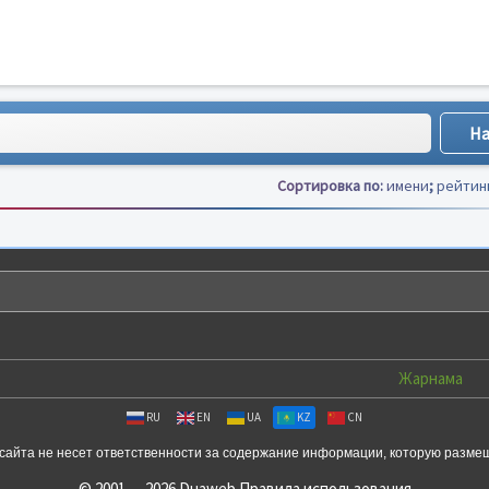
Сортировка по:
имени
;
рейтин
Жарнама
RU
EN
UA
KZ
CN
сайта не несет ответственности за содержание информации, которую разме
© 2001 — 2026 Duaweb
Правила использования