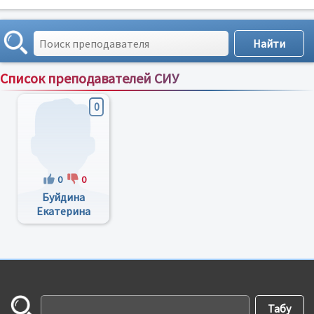
Список преподавателей СИУ
Сортировка по:
имени
;
рейтингу
;
отзывам
;
0
0
0
Буйдина
Екатерина
Андреевна