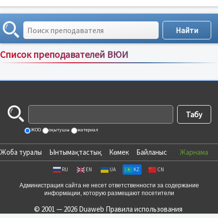
Список преподавателей ВЮИ
Сортировка по:
имени
;
рейтингу
;
отзывам
;
ЖОО
оқытушы
материал
Жоба туралы
Ынтымақтастық
Көмек
Байланыс
Жарнама
RU
EN
UA
KZ
CN
Администрация сайта не несет ответственности за содержание
информации, которую размещают посетители
© 2001 — 2026 Duaweb
Правила использования