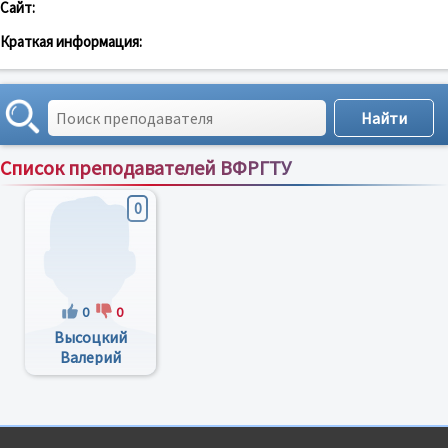
Сайт:
Краткая информация:
Список преподавателей ВФРГТУ
Сортировка по:
имени
;
рейтингу
;
отзывам
;
0
0
0
Высоцкий
Валерий
Викторович