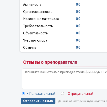
Активность
0.0
Организованность
0.0
Изложение материала
0.0
Требовательность
0.0
Объективность
0.0
Чувство юмора
0.0
Обаяние
0.0
Отзывы о преподавателе
+ Положительный
– Отрицательный
Отправить отзыв
Данные об авторе не публикуются.