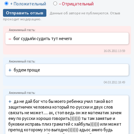
+ Положительный
– Отрицательный
Отправить отзыв
Данные об авторе не публикуются. Отзыв
проходит модерацию.
–
бог судья!и судить тут нечего
16.05.2011 13:59
+
будем проще
04.03.2011 18:49
+
да не дай бог что бы моего ребенка учил такой вот
защитничек человека который по-русски и двух слов
связать не может..... ах, стоп ведь он же математик зачем
ему по русски хорошо говорить))))))) ты там замятые и
буковки исправь плиз граматей с хайбулы)))))) или может
препод которому это выгодно))))))) адьос амиго будь