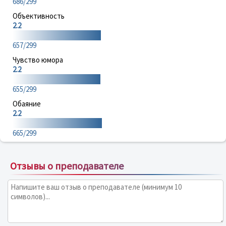
686/299
Объективность
2.2
657/299
Чувство юмора
2.2
655/299
Обаяние
2.2
665/299
Отзывы о преподавателе