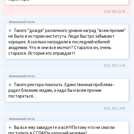
22.01.2011 22:35
+
Такого "дождя" различного уровня наград "всем прочим"
не было в истории института. Люди быстро забывают
хорошее. А сколько наградили в последний юбилей
академии. Что ж они все молчат? Старался он, очень
старался. История его оправдает!
20.01.2011 15:30
+
Такого ректора поискать. Единственная проблема -
радел близким людям, а надо бы и всем прочим
постараться...
20.01.2011 13:04
+
Вы все ему завидуете и всё!!!Потому что не смогли
поступить в СГПА!Он хороший человек!