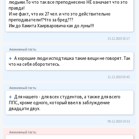
людьми.То что так все преподнесено НЕ означает что это
правда!
И не факт, что их 27 чел. и что это действительно
преподаватели!?Что за бред???
Им до Хамита Хаирваровича как до луны!!!
15.12.2010 18:17
+
А хорошие люди исподтишка такие вещи не говорят. Так
что на себя оборотитесь.
11.12.2010 05:45
+
Для нашего - для всех студентов, а также для всего
ППС, кроме одного, который ввел в заблуждение
двадцати двух.
09.12.2010 14:53