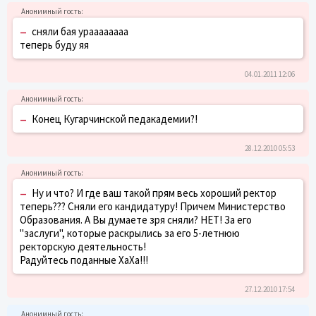
–
сняли бая ураааааааа
теперь буду яя
04.01.2011 12:06
–
Конец Кугарчинской педакадемии?!
28.12.2010 05:53
–
Ну и что? И где ваш такой прям весь хороший ректор
теперь??? Сняли его кандидатуру! Причем Министерство
Образования. А Вы думаете зря сняли? НЕТ! За его
"заслуги", которые раскрылись за его 5-летнюю
ректорскую деятельность!
Радуйтесь поданные ХаХа!!!
27.12.2010 17:54