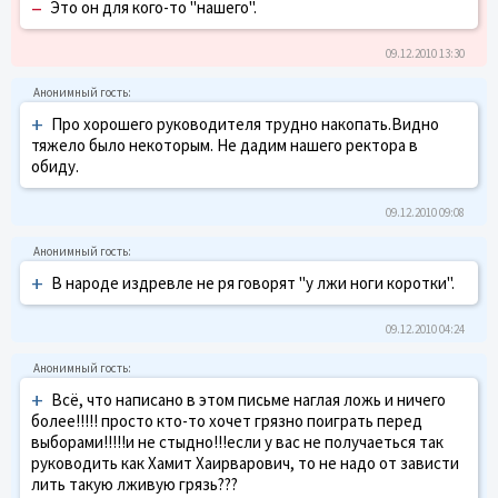
–
Это он для кого-то "нашего".
09.12.2010 13:30
+
Про хорошего руководителя трудно накопать.Видно
тяжело было некоторым. Не дадим нашего ректора в
обиду.
09.12.2010 09:08
+
В народе издревле не ря говорят "у лжи ноги коротки".
09.12.2010 04:24
+
Всё, что написано в этом письме наглая ложь и ничего
более!!!!! просто кто-то хочет грязно поиграть перед
выборами!!!!!и не стыдно!!!если у вас не получаеться так
руководить как Хамит Хаирварович, то не надо от зависти
лить такую лживую грязь???