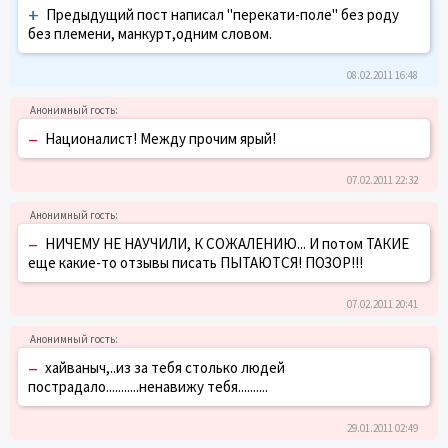
+
Предыдущий пост написал "перекати-поле" без роду
без племени, манкурт,одним словом.
08.02.2011 16:48
–
Националист! Между прочим ярый!
07.02.2011 22:32
–
НИЧЕМУ НЕ НАУЧИЛИ, К СОЖАЛЕНИЮ... И потом ТАКИЕ
еще какие-то отзывы писать ПЫТАЮТСЯ! ПОЗОР!!!
07.02.2011 20:41
–
хайваныч,..из за тебя столько людей
пострадало...........ненавижу тебя..........
29.01.2011 02:49