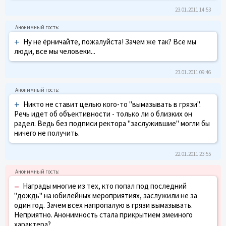
23.01.2011 14:53
+
Ну не ёрничайте, пожалуйста! Зачем же так? Все мы
люди, все мы человеки...
23.01.2011 09:46
+
Никто не ставит целью кого-то "вымазывать в грязи".
Речь идет об объективности - только ли о близких он
радел. Ведь без подписи ректора "заслужившие" могли бы
ничего не получить.
22.01.2011 23:55
–
Награды многие из тех, кто попал под последний
"дождь" на юбилейных мероприятиях, заслужили не за
один год. Зачем всех напропалую в грязи вымазывать.
Неприятно. Анонимность стала прикрытием змеиного
характера?