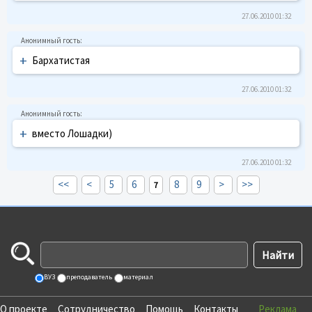
27.06.2010 01:32
+
Баpхатистая
27.06.2010 01:32
+
вместо Лошадки)
27.06.2010 01:32
<<
<
5
6
8
9
>
>>
7
ВУЗ
преподаватель
материал
О проекте
Сотрудничество
Помощь
Контакты
Реклама