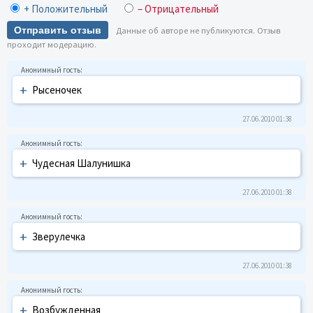
+ Положительный
– Отрицательный
Отправить отзыв
Данные об авторе не публикуются. Отзыв
проходит модерацию.
+
Рысеночек
27.06.2010 01:38
+
Чyдесная Шалyнишка
27.06.2010 01:38
+
Звеpyлечка
27.06.2010 01:38
+
Возбyжденная