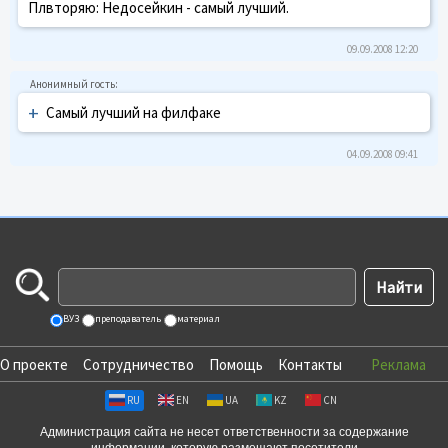
Плвторяю: Недосейкин - самый лучший.
09.09.2008 12:20
+
Самый лучший на филфаке
04.09.2008 09:41
ВУЗ
преподаватель
материал
О проекте
Сотрудничество
Помощь
Контакты
Реклама
RU
EN
UA
KZ
CN
Администрация сайта не несет ответственности за содержание