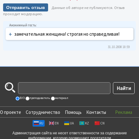
Отправить отзыв
Данные об авторе не публикуются. Отзыв
проходит модерацию.
+
замечательная женщина! строгая но справедливая!
31.10.2008 18:59
ВУЗ
преподаватель
материал
О проекте
Сотрудничество
Помощь
Контакты
Реклама
RU
EN
UA
KZ
CN
Администрация сайта не несет ответственности за содержание
информации, которую размещают посетители