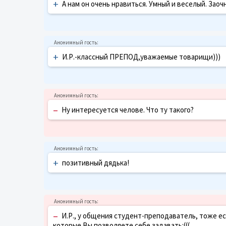
+
А нам он очень нравиться. Умный и веселый. Заоч
+
И.Р.-классный ПРЕПОД,уважаемые товарищи)))
–
Ну интересуется челове. Что ту такого?
+
позитивный дядька!
–
И.Р., у общения студент-преподаватель, тоже ес
которые Вы позволяете себе задавать:(((