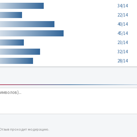
34/14
22/14
40/14
45/14
23/14
32/14
28/14
 Отзыв проходит модерацию.