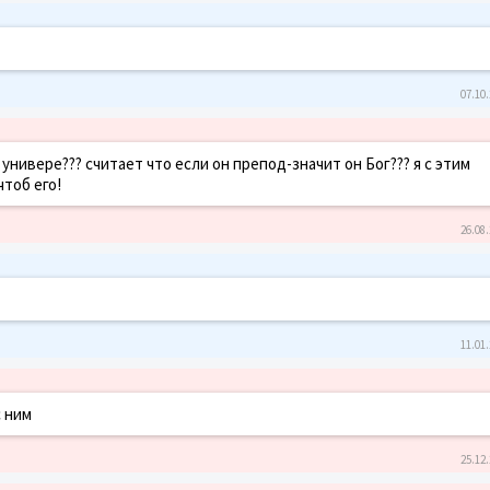
07.10.
универе??? считает что если он препод-значит он Бог??? я с этим
чтоб его!
26.08.
11.01.
с ним
25.12.