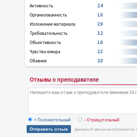
Активность
2.4
Организованность
1.6
Изложение материала
2.9
Требовательность
3.2
Объективность
1.6
Чувство юмора
2.3
Обаяние
2.0
Отзывы о преподавателе
+ Положительный
– Отрицательный
Отправить отзыв
Данные об авторе не публикуются.