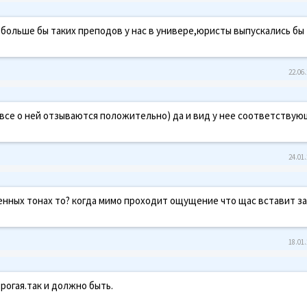
больше бы таких преподов у нас в универе,юристы выпускались бы
22.06.
у все о ней отзываются положительно) да и вид у нее соответству
24.01.
шенных тонах то? когда мимо проходит ощущение что щас вставит за
18.01.
рогая.так и должно быть.