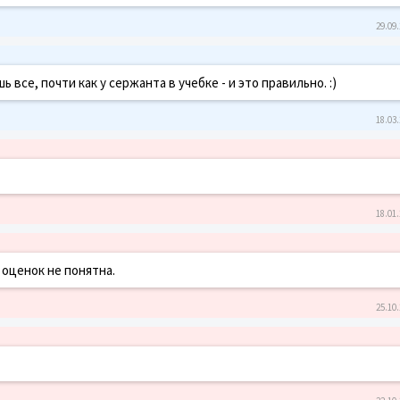
29.09.
все, почти как у сержанта в учебке - и это правильно. :)
18.03.
18.01.
 оценок не понятна.
25.10.