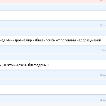
22.10.
22.10.
езида Минияровна мир избвавился бы от половины недоразумений
13.09.
 За что мы очень благодарны!!!
24.02.
15.02.