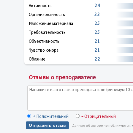
Активность
2.4
Организованность
3.3
Изложение материала
2.5
Требовательность
2.5
Объективность
2.1
Чувство юмора
2.1
Обаяние
2.2
Отзывы о преподавателе
+ Положительный
– Отрицательный
Отправить отзыв
Данные об авторе не публикуются.