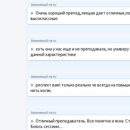
+
Очень хороший препод,лекции дает отличные,по
высоклассные.
+
хоть она у нас еще и не преподавала, но универ
данной характеристике
+
респект вам! только реально че всегда на повы
нить косяк.
+
Отличный преподаватель. Все понятно и ясно. Ст
Боюсь сессиии....