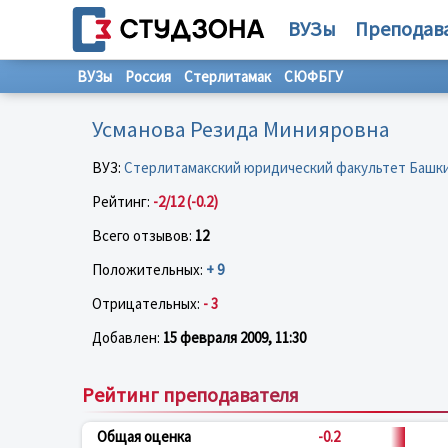
ВУЗы
Преподав
ВУЗы
Россия
Стерлитамак
СЮФБГУ
Усманова Резида Минияровна
ВУЗ:
Стерлитамакский юридический факультет Башки
Рейтинг:
-2/12 (-0.2)
Всего отзывов:
12
Положительных:
+ 9
Отрицательных:
- 3
Добавлен:
15 февраля 2009, 11:30
Рейтинг преподавателя
Общая оценка
-0.2