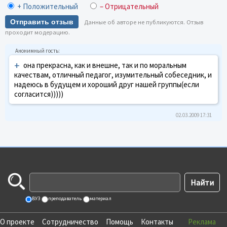
+ Положительный
– Отрицательный
Отправить отзыв
Данные об авторе не публикуются. Отзыв
проходит модерацию.
+
она прекрасна, как и внешне, так и по моральным
качествам, отличный педагог, изумительный собеседник, и
надеюсь в будущем и хороший друг нашей группы(если
согласится)))))
02.03.2009 17:31
ВУЗ
преподаватель
материал
О проекте
Сотрудничество
Помощь
Контакты
Реклама