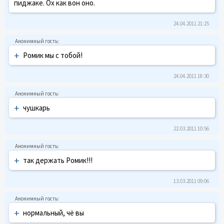
пиджaкe. Ох кaк вон оно.
24.04.2011 21:25
+
Ромик мы с тобой!
24.04.2011 18:30
+
чушкaрь
22.03.2011 10:56
+
так держать Ромик!!!
13.03.2011 09:06
+
нормальный, чё вы