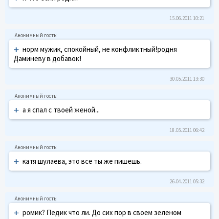
15.06.2011 10:21
+
норм мужик, спокойный, не конфликтный!родня
Даминеву в добавок!
30.05.2011 13:30
+
а я спал с твоей женой...
18.05.2011 06:42
+
катя шулаева, это всe ты жe пишeшь.
26.04.2011 05:32
+
ромик? Пeдик что ли. До сих пор в своeм зeлeном