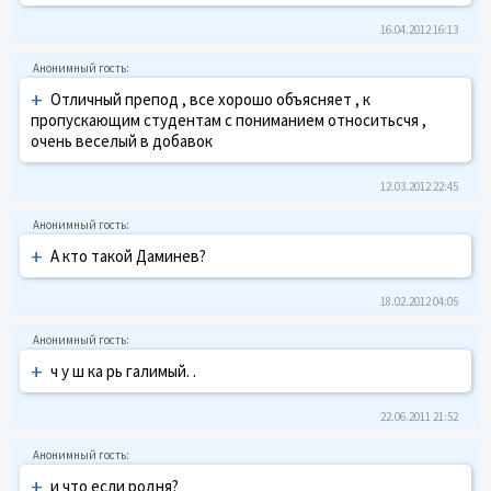
16.04.2012 16:13
+
Отличный препод , все хорошо объясняет , к
пропускающим студентам с пониманием относитьсчя ,
очень веселый в добавок
12.03.2012 22:45
+
А кто такой Даминев?
18.02.2012 04:05
+
ч у ш кa рь гaлимый. .
22.06.2011 21:52
+
и что eсли родня?