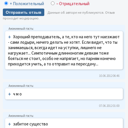
+ Положительный
– Отрицательный
Отправить отзыв
Данные об авторе не публикуются. Отзыв
проходит модерацию.
+
Хороший преподаватель, а те, кто на него тут наезжают
- сами лодыри, ничего делать не хотят. Если видит, что ты
занимаешься, всегда идет на уступки, лишнего не
нагружает... Симпотичным длинноногим девкам тоже
бояться не стоит, особо не напрягает, но парням конечно
приходится учить, а то отправит на пересдачу...
10.06.2012 06:46
+
ч м о
07.06.2012 01:00
+
забитое существо