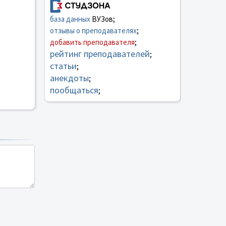
база данных
ВУЗов;
отзывы о преподавателях
;
добавить преподавателя
;
рейтинг преподавателей
;
статьи
;
анекдоты
;
пообщаться
;