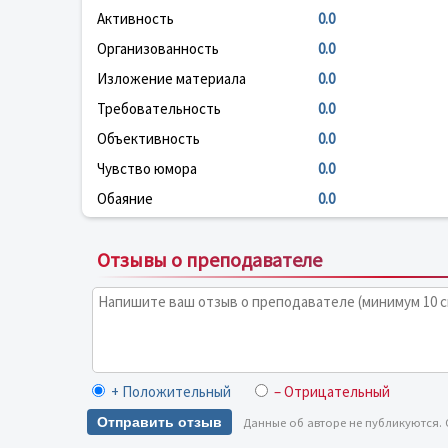
Активность
0.0
Организованность
0.0
Изложение материала
0.0
Требовательность
0.0
Объективность
0.0
Чувство юмора
0.0
Обаяние
0.0
Отзывы о преподавателе
+ Положительный
– Отрицательный
Отправить отзыв
Данные об авторе не публикуются.