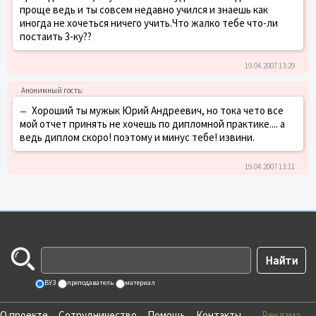
проще ведь и ты совсем недавно учился и знаешь как
иногда не хочеться ничего учить.Что жалко тебе что-ли
постаить 3-ку??
19.04.2007 13:29
–
Хороший ты мужык Юрий Андреевич, но тока чето все
мой отчет принять не хочешь по дипломной практике.... а
ведь диплом скоро! поэтому и минус тебе! извини.
19.04.2007 13:11
ВУЗ
преподаватель
материал
О проекте
Сотрудничество
Помощь
Контакты
Реклама