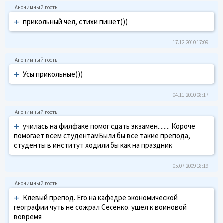
+
прикольный чел, стихи пишет)))
17.12.2010 17:09
+
Усы прикольные)))
04.11.2010 08:17
+
училась на филфаке помог сдать экзамен........ Короче
помогает всем студентамБыли бы все такие препода,
студенты в институт ходили бы как на праздник
05.07.2009 18:19
+
Клевый препод. Его на кафедре экономической
географии чуть не сожрал Сесенко. ушел к воиновой
вовремя