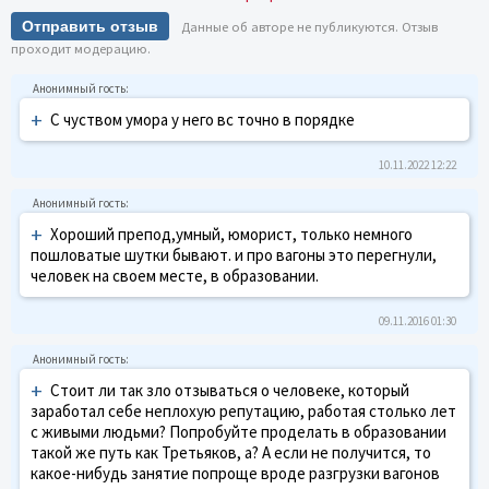
Отправить отзыв
Данные об авторе не публикуются. Отзыв
проходит модерацию.
+
С чуством умора у него вс точно в порядке
10.11.2022 12:22
+
Хороший препод,умный, юморист, только немного
пошловатые шутки бывают. и про вагоны это перегнули,
человек на своем месте, в образовании.
09.11.2016 01:30
+
Стоит ли так зло отзываться о человеке, который
заработал себе неплохую репутацию, работая столько лет
с живыми людьми? Попробуйте проделать в образовании
такой же путь как Третьяков, а? А если не получится, то
какое-нибудь занятие попроще вроде разгрузки вагонов