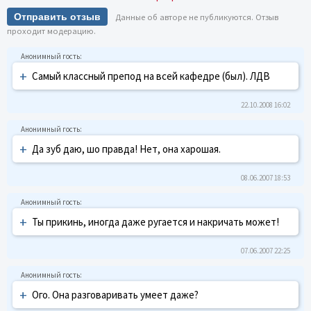
Отправить отзыв
Данные об авторе не публикуются. Отзыв
проходит модерацию.
+
Самый классный препод на всей кафедре (был). ЛДВ
22.10.2008 16:02
+
Да зуб даю, шо правда! Нет, она харошая.
08.06.2007 18:53
+
Ты прикинь, иногда даже ругается и накричать может!
07.06.2007 22:25
+
Ого. Она разговаривать умеет даже?