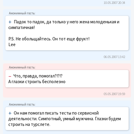
10.05.2007 20:34
+
Падок то падок, да только у него жена молоденькая и
симпатичная!
P.S. Не обольщайтесь. Он тот еще фрукт!
Lee
06.05.2007 13:42
–
Что, правда, помогал?!?!?
А глазки строить бесполезно
05.05.2007 19:59
+
Он нам помогал писать тесты по сервисной
деятельности. Симпотный, умный мужчина. Глазки будем
строить на турслете.