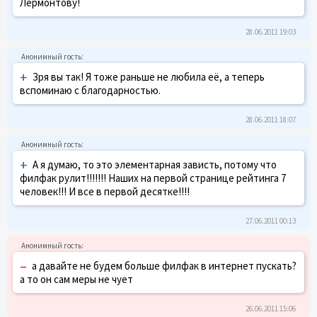
Лермонтову!
28.06.2011 19:03
+
Зря вы так! Я тоже раньше не любила её, а теперь
вспоминаю с благодарностью.
28.06.2011 18:07
+
А я думаю, то это элементарная зависть, потому что
филфак рулит!!!!!!! Наших на первой странице рейтинга 7
человек!!! И все в первой десятке!!!!
27.06.2011 00:13
–
а давайте не будем больше филфак в интернет пускать?
а то он сам меры не чует
26.06.2011 15:06