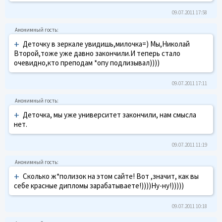
09.07.2011 17:58
+
Деточку в зеркале увидишь,милочка=) Мы,Николай
Второй,тоже уже давно закончили.И теперь стало
очевидно,кто преподам *опу подлизывал))))
09.07.2011 17:11
+
Деточка, мы уже университет закончили, нам смысла
нет.
09.07.2011 11:19
+
Сколько ж*полизок на этом сайте! Вот ,значит, как вы
себе красные дипломы зарабатываете!))))Ну-ну!)))))
09.07.2011 10:18