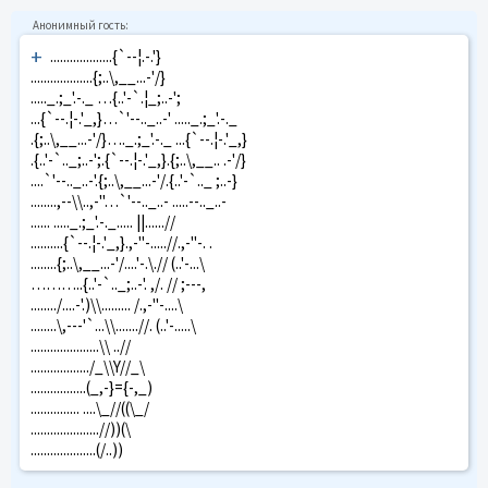
+
...................{`--¦.-.'}
...................{;..\,__...-'/}
....._.;_'.-._ …{..'-`.¦_;..-';
...{`--.¦-.'_,}…`'--.._..-' ....._.;_'.-._
.{;..\,__...-'/}…._.;_'.-._ ...{`--.¦-.'_,}
.{..'-`.._;..-';.{`--.¦-.'_,}.{;..\,__.. .-'/}
....`'--.._..-'.{;..\,__...-'/.{..'-`.._ ;..-}
........,--\\..,-"…`'--.._..- .....--.._..-
...... ....._.;_'.-._..... ||......//
..........{`--.¦-.'_,}.,-"-.....//.,-"-. .
........{;..\,__...-'/....'-.\.// (..'-...\
………..{..'-`.._;..-'. ,/. // ;---,
......../....-'.)\\......... /.,-"-....\
........\,---'`...\\.......//. (..'-.....\
.....................\\ ..//
................../_\\Y//_\
.................(_,-}={-,_)
............... ....\_//((\_/
.....................//))(\
....................(/..))