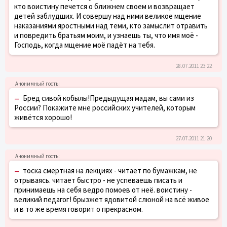
кто воистину печется о ближнем своем и возвращает
детей заблудших. И совершу над ними великое мщение
наказаниями яростными над теми, кто замыслит отравить
и повредить братьям моим, и узнаешь ты, что имя моё -
Господь, когда мщение моё падёт на тебя.
28.07.2011 23:22
–
Бред сивой кобылы!Предыдущая мадам, вы сами из
России? Покажите мне российских учителей, которым
живётся хорошо!
27.07.2011 21:20
–
тоска смертная на лекциях - читает по бумажкам, не
отрываясь. читает быстро - не успеваешь писать и
принимаешь на себя ведро помоев от неё. воистину -
великий педагог! брызжет ядовитой слюной на всё живое
и в то же время говорит о прекрасном.