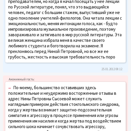
преподавателем, но когда я начал посещать у нее лекции
по Русской литературе, понял, что это выдающийся
человек, педагог с большим стажем, выпустивший уже не
одно поколение учителей-филологов. Она читала лекции с
эмоциональностью, меняя интонации голоса, как - будто
импровизировала музыкальное произведение, поэтому
завораживало и затягивало в мир русской литературы. Эта
великая женщина избрала меня в качестве своего
любимого студента и боготворила на экзамене. Я
преклоняюсь перед Ниной Петровной, но все же ее
грубость, жесткость и высокая требовательность поро
25.01.2012 08:12
–
По-моему, большинство оставивших здесь
положительные и неудержимо восторженные отзывы в
адрес Нины Петровны Сысоевой может служить
наглядным примером действия стокгольмского синдрома,
когда у жертвы возникает защитно-подсознательная
симпатия к агрессору в процессе применения или угрозы
применения им насилия и когда жертва под воздействием
сильного шока начинает сочувствовать агрессору,