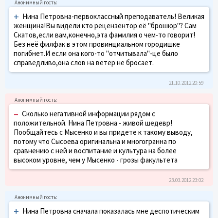
+
Нина Петровна-первоклассный преподаватель! Великая
женщина!Вы видели кто рецензентор её "брошюр"? Сам
Скатов,если вам,конечно,эта фамилия о чем-то говорит!
Без неё филфак в этом провинциальном городишке
погибнет.И если она кого-то "отчитывала"-це было
справедливо,она слов на ветер не бросает.
21.10.2012 20:59
–
Сколько негативной информации рядом с
положительной. Нина Петровна - живой шедевр!
Пообщайтесь с Мысенко и вы придете к такому выводу,
потому что Сысоева оригинальна и многогранна по
сравнению с ней и воспитание и культура на более
высоком уровне, чем у Мысенко - грозы факультета
23.03.2012 23:02
+
Нина Петровна сначала показалась мне деспотическим