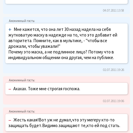
04.07.2011 13:58
+
Мне кажется, что она лет 30 назад надела на себя
жутковатую маску в надежде на то, что это добавит ей
авторитета. Помните, как в мультике, - "чтобы все
дрожали, чтобы уважали!"
Почему это маска, а не подлинное лицо? Потому что в
индивидуальном общении она другая, чем на публике.
02.07.2011 19:26
–
Ахахах. Тоже мне строгая госпожа.
02.07.2011 19:06
–
Жесть какая!Вот уж не думал,что эту мегеру кто-то
защищать будет.Видимо.защищают те,кто ей под стать.