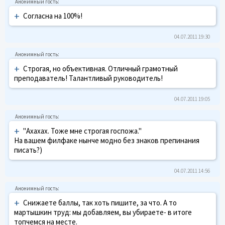
+
Согласна на 100%!
04.07.2011 19:30
+
Строгая, но объективная. Отличный грамотный
преподаватель! Талантливый руководитель!
04.07.2011 19:05
+
"Ахахах. Тоже мне строгая госпожа."
На вашем филфаке нынче модно без знаков препинания
писать?)
04.07.2011 14:56
+
Снижаете баллы, так хоть пишите, за что. А то
мартышкин труд: мы добавляем, вы убираете- в итоге
топчемся на месте.