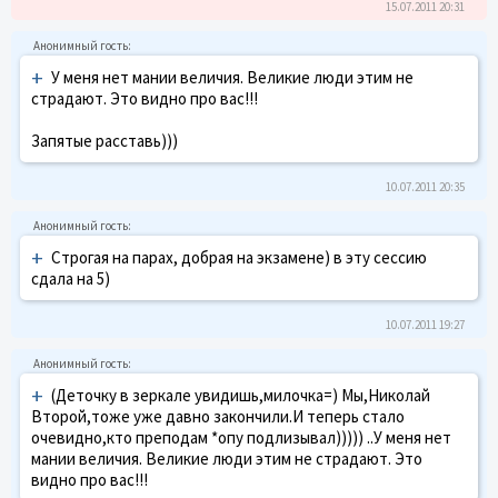
15.07.2011 20:31
+
У меня нет мании величия. Великие люди этим не
страдают. Это видно про вас!!!
Запятые расставь)))
10.07.2011 20:35
+
Строгая на парах, добрая на экзамене) в эту сессию
сдала на 5)
10.07.2011 19:27
+
(Деточку в зеркале увидишь,милочка=) Мы,Николай
Второй,тоже уже давно закончили.И теперь стало
очевидно,кто преподам *опу подлизывал))))) ..У меня нет
мании величия. Великие люди этим не страдают. Это
видно про вас!!!