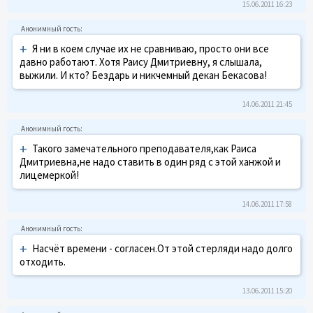
15.06.2011 16:23
+
Я ни в коем случае их не сравниваю, просто они все
давно работают. Хотя Раису Дмитриевну, я слышала,
выжили. И кто? Бездарь и никчемный декан Бекасова!
14.06.2011 21:45
+
Такого замечательного преподавателя,как Раиса
Дмитриевна,не надо ставить в один ряд с этой ханжой и
лицемеркой!
14.06.2011 17:58
+
Насчёт времени - согласен.От этой стерляди надо долго
отходить.
13.06.2011 15:20