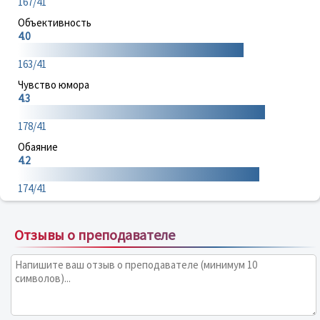
167/41
Объективность
4.0
163/41
Чувство юмора
4.3
178/41
Обаяние
4.2
174/41
Отзывы о преподавателе